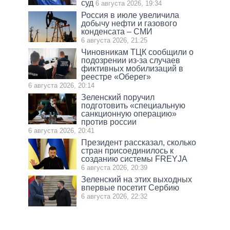
суд
6 августа 2026, 19:34
Россия в июле увеличила
добычу нефти и газового
конденсата – СМИ
6 августа 2026, 21:25
Чиновникам ТЦК сообщили о
подозрении из-за случаев
фиктивных мобилизаций в
реестре «Оберег»
6 августа 2026, 20:14
Зеленский поручил
подготовить «специальную
санкционную операцию»
против россии
6 августа 2026, 20:41
Президент рассказал, сколько
стран присоединилось к
созданию системы FREYJA
6 августа 2026, 20:39
Зеленский на этих выходных
впервые посетит Сербию
6 августа 2026, 22:32