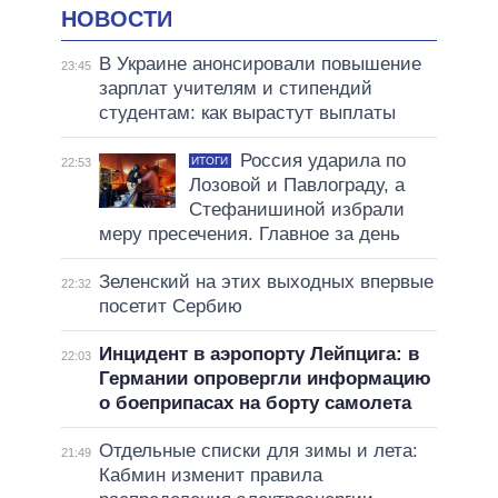
НОВОСТИ
В Украине анонсировали повышение
23:45
зарплат учителям и стипендий
студентам: как вырастут выплаты
Россия ударила по
ИТОГИ
22:53
Лозовой и Павлограду, а
Стефанишиной избрали
меру пресечения. Главное за день
Зеленский на этих выходных впервые
22:32
посетит Сербию
Инцидент в аэропорту Лейпцига: в
22:03
Германии опровергли информацию
о боеприпасах на борту самолета
Отдельные списки для зимы и лета:
21:49
Кабмин изменит правила