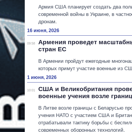
Армия США планирует создать два поли
современной войны в Украине, в частн
дронам.
16 июня, 2026
Армения проведет масштабны
09:58
стран ЕС
В Армении пройдут ежегодные многонац
которых примут участие военные из СШ
1 июня, 2026
США и Великобритания пров
10:01
военные учения возле грани
В Литве возле границы с Беларусью п
учения НАТО с участием США и Британи
отрабатывали тактику борьбы с беспил
современных оборонных технологий.