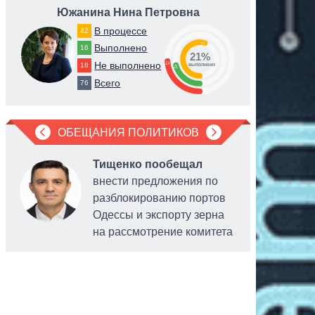
Южанина Нина Петровна
Степа
В процессе
42
55
Выполнено
16
21%
24
Не выполнено
18
выполнено
21
Всего
76
ОБЕЩАНИЯ ПОЛИТИКОВ
Тищенко пообещал
внести предложения по
разблокированию портов
Одессы и экспорту зерна
на рассмотрение комитета
бизнеса