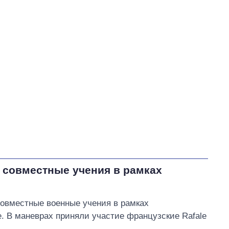
Дубилет Дмитрий Александрович
В процессе
0
65
Выполнено
35
11
35%
Не выполнено
20
выполнено
0
Всего
31
Ткаченко пообещал
открыть новую бесплатную
прачечную для
переселенцев на
Осокорках
 совместные учения в рамках
овместные военные учения в рамках
е. В маневрах приняли участие французские Rafale