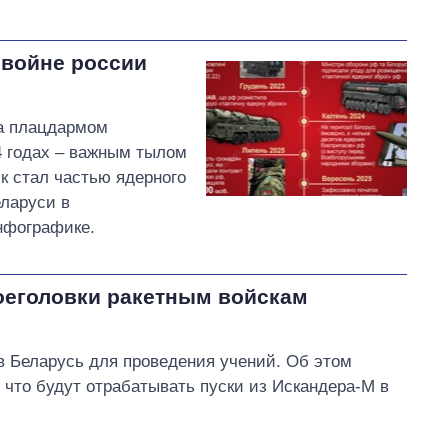
 войне россии
а плацдармом
4 годах – важным тылом
к стал частью ядерного
ларуси в
нфографике.
оеголовки ракетным войскам
в Беларусь для проведения учений. Об этом
что будут отрабатывать пуски из Искандера-М в