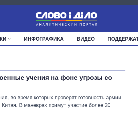
КИ
ИНФОГРАФИКА
ВИДЕО
ПОДДЕРЖА
ИС
ЛЕНТА
ВЕРХОВНАЯ РАДА
СОБЫТИЯ
СТАТЬИ
КАБИНЕТ МИНИСТРОВ
МНЕНИЯ
ОБЗОРЫ
ГЛАВЫ ОБЛАДМИНИ
ДАЙДЖЕСТЫ
ПОЛИТИКА
ДЕПУТАТЫ
ЭКОНОМИКА
КОМИТЕТЫ
ФРАКЦИИ
ОБЩЕСТВО
ОКРУГА
МИР
Восемь
оенные учения на фоне угрозы со
массированных
ударов по Украине
за лето: Киев и
ия, во время которых проверят готовность армии
область стали
 Китая. В маневрах примут участие более 20
главной целью рф