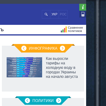
УКР
РОС
Сравнение
ТЬ
политиков
СТРАЦИЙ
МЭРЫ
ВСЕ ПЕРСОНЫ
ИНФОГРАФИКА
Как выросли
тарифы на
холодную воду в
городах Украины
на начало августа
аспирант
ПОЛИТИКИ