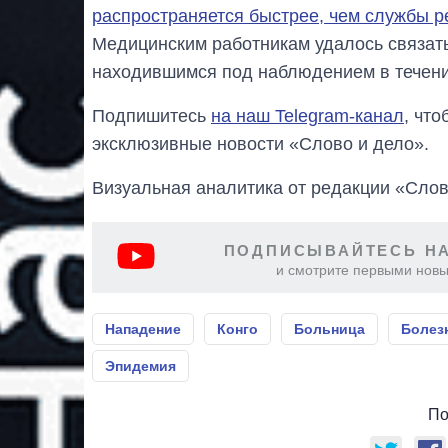
распространяется быстрее, чем службы р
Медицинским работникам удалось связат
находившимся под наблюдением в течени
Подпишитесь
на наш Telegram-канал
, чт
эксклюзивные новости «Слово и дело».
Визуальная аналитика от редакции «Слов
ПОДПИСЫВАЙТЕСЬ НА
и смотрите первыми новы
Нападение
Конго
Больница
Болез
Эпидемия
По