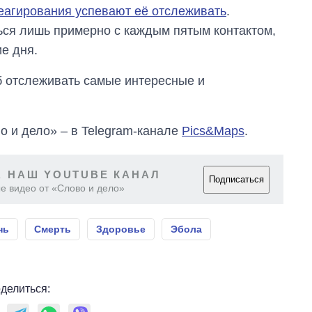
еагирования успевают её отслеживать
.
ься лишь примерно с каждым пятым контактом,
е дня.
об отслеживать самые интересные и
о и дело» – в Telegram-канале
Pics&Maps
.
 НАШ YOUTUBE КАНАЛ
Подписаться
е видео от «Слово и дело»
нь
Смерть
Здоровье
Эбола
делиться: