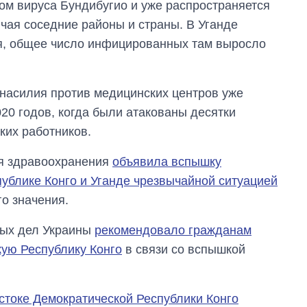
м вируса Бундибугио и уже распространяется
чая соседние районы и страны. В Уганде
я, общее число инфицированных там выросло
насилия против медицинских центров уже
0 годов, когда были атакованы десятки
ких работников.
ия здравоохранения
объявила вспышку
ублике Конго и Уганде чрезвычайной ситуацией
о значения.
ных дел Украины
рекомендовало гражданам
кую Республику Конго
в связи со вспышкой
стоке Демократической Республики Конго