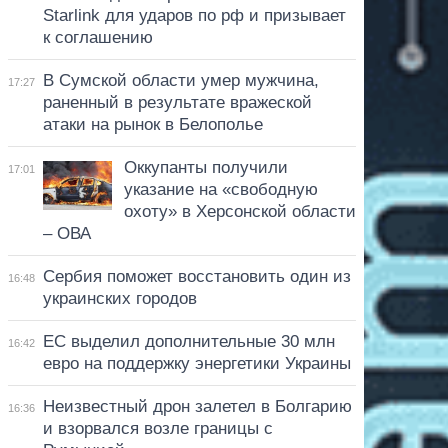
Starlink для ударов по рф и призывает
к соглашению
В Сумской области умер мужчина,
17:27
раненный в результате вражеской
атаки на рынок в Белополье
Оккупанты получили
17:01
указание на «свободную
охоту» в Херсонской области
– ОВА
Сербия поможет восстановить один из
16:48
украинских городов
ЕС выделил дополнительные 30 млн
16:42
евро на поддержку энергетики Украины
Неизвестный дрон залетел в Болгарию
16:36
и взорвался возле границы с