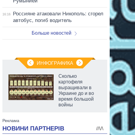
Румынией
Россияне атаковали Никополь: сгорел
16:16
автобус, погиб водитель
Больше новостей
ИНФОГРАФИКА
Сколько
картофеля
выращивали в
Украине до и во
время большой
войны
аспирант