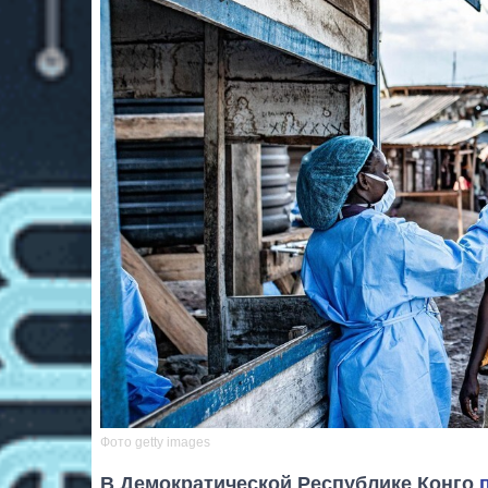
Фото getty images
В Демократической Республике Конго