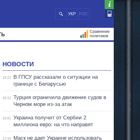
УКР
РОС
Сравнение
ТЬ
политиков
СТРАЦИЙ
МЭРЫ
ВСЕ ПЕРСОНЫ
НОВОСТИ
В ГПСУ рассказали о ситуации на
18:23
границе с Беларусью
Турция ограничила движение судов в
18:12
Черном море из-за атак
Украина получит от Сербии 2
18:01
миллиона евро: на что направят
Маск не дает Украине использовать
17:34