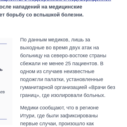
осле нападений на медицинские
ет борьбу со вспышкой болезни.
По данным медиков, лишь за
выходные во время двух атак на
больницу на северо-востоке страны
сбежали не менее 25 пациентов. В
ть
одном из случаев неизвестные
Как изменился
бюджет
подожгли палатки, установленные
Министерства
гуманитарной организацией «Врачи без
обороны за 13 лет
аев
войны с россией
границ», где изолировали больных.
Медики сообщают, что в регионе
Итури, где были зафиксированы
первые случаи, произошло как