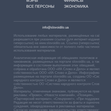
МЭРЫ
ФИНАНСЫ
ВСЕ ПЕРСОНЫ
ЭКОНОМИКА
info@slovoidilo.ua
Использование любых материалов, размещённых на сайте,
разрешается при указании ссылки (для интернет-изданий —
гиперссылки) на www.slovoidilo.ua. Ссылка (гиперссылка)
обязательна вне зависимости от полного либо частичного
использования материалов.
Аналитическая информация об обещаниях политиков и
чиновников, размещенных на портале slovoidilo.ua, а также
информация о состоянии выполнения этих обещаний,
собрана и обработана ООО «ИА Слово и Дело» и является
собственностью ООО «ИА Слово и Дело». Инфографики,
размещенные на портале slovoidilo.ua, созданы ОО «Система
народного контроля Слово и Дело» и являются
собственностью ОО «Система народного контроля Слово и
Дело».
Материалы, отмеченные значками, публикуются на правах
рекламы: «Промо», «Новости компаний», «Позиция»,
«Партнерский материал», «Спецпроект», «При поддержке».
Редакция не несет ответственности за факты и оценочные
суждения, обнародованные в рекламных материалах.
Согласно украинскому законодательству ответственность за