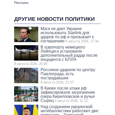
ДРУГИЕ НОВОСТИ ПОЛИТИКИ
Маск не дает Украине
использовать Starlink для
ударов по рф и призывает к
соглашению
8 августа 2026, 17:34
В аэропорту немецкого
Лейпцига установили
дополнительный радар после
инцидента с БПЛА
8 августа 2026, 20:08
Россияне ударили по центру
Павлограда, есть
пострадавшие
8 августа 2026, 21:57
В Киеве после атаки рф
зафиксировали загрязнение
озера Кирилловское и ручья
Сырец
8 августа 2026, 21:12
Над созданием украинской
антибаллистики работают две
компании – Зеленский