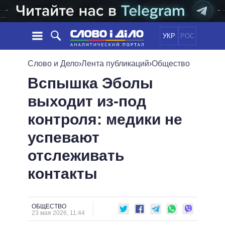
УКР
РОС
НОВОСТИ
Слово и Дело
›
Лента публикаций
›
Общество
Вспышка Эболы
ОБЕЩАНИЯ
ЛЕНТА
ПОЛИТИКА
выходит из-под
СОБЫТИЯ
ЭКОНОМИКА
ПОЛИТИКИ
контроля: медики не
СТАТЬИ
ОБЩЕСТВО
ИНФОГРАФИКА
МНЕНИЯ
МИР
ВСЕ ПОЛИТИКИ
успевают
ОБЗОРЫ
ПРЕЗИДЕНТ И ОФИС
отслеживать
ВИДЕО
ДАЙДЖЕСТЫ
ВЕРХОВНАЯ РАДА
контакты
ПОДДЕРЖАТЬ
КАБИНЕТ МИНИСТРОВ
ГЛАВЫ ОБЛАДМИНИСТРАЦИЙ
СРАВНЕНИЕ ПОЛИТИКОВ
МЭРЫ
ОБЩЕСТВО
23 мая 2026, 11:44
ВСЕ ПЕРСОНЫ