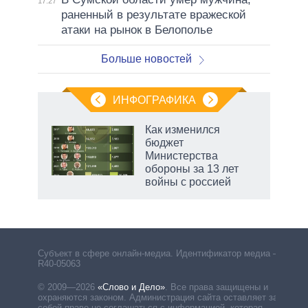
17:27
раненный в результате вражеской
атаки на рынок в Белополье
Больше новостей
ИНФОГРАФИКА
Как изменился
бюджет
Министерства
обороны за 13 лет
войны с россией
Субъект в сфере онлайн-медиа. Идентификатор медиа –
R40-05063
© 2009—2026
«Слово и Дело»
.
Все права защищены и
охраняются законом. Администрация сайта оставляет за
собой право не соглашаться с информацией, которая