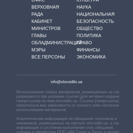
ВЕРХОВНАЯ
НАУКА
РАДА
НАЦИОНАЛЬНАЯ
КАБИНЕТ
БЕЗОПАСНОСТЬ
МИНИСТРОВ
ОБЩЕСТВО
ГЛАВЫ
ПОЛИТИКА
ОБЛАДМИНИСТРАЦИЙ
ПРАВО
МЭРЫ
ФИНАНСЫ
ВСЕ ПЕРСОНЫ
ЭКОНОМИКА
info@slovoidilo.ua
Использование любых материалов, размещённых на сайте,
разрешается при указании ссылки (для интернет-изданий —
гиперссылки) на www.slovoidilo.ua. Ссылка (гиперссылка)
обязательна вне зависимости от полного либо частичного
использования материалов.
Аналитическая информация об обещаниях политиков и
чиновников, размещенных на портале slovoidilo.ua, а также
информация о состоянии выполнения этих обещаний,
собрана и обработана ООО «ИА Слово и Дело» и является