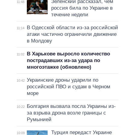
Зеленский рассказал, чем
11:48
россия била по Украине в
течение недели
В Одесской области из-за российской
11:14
атаки частично ограничили движение
в Молдову
В Харькове выросло количество
11:02
пострадавших из-за удара по
многоэтажке (обновлено)
Украинские дроны ударили по
10:42
российской ПВО и судам в Черном
море
Болгария вызвала посла Украины из-
10:22
за взрыва дрона возле границы с
Румынией
Турция передаст Украине
10:09