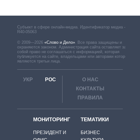
Субъект в сфере онлайн-медиа. Идентификатор медиа –
R40-05063
© 2009—2026
«Слово и Дело»
.
Все права защищены и
охраняются законом. Администрация сайта оставляет за
собой право не соглашаться с информацией, которая
публикуется на сайте, владельцами или авторами которой
являются третьи лица.
УКР
РОС
О НАС
КОНТАКТЫ
ПРАВИЛА
МОНИТОРИНГ
ТЕМАТИКИ
ПРЕЗИДЕНТ И
БИЗНЕС
ОФИС
КУЛЬТУРА