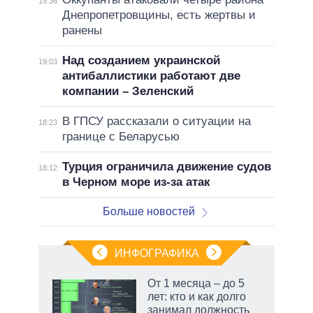
19:36
Днепропетровщины, есть жертвы и
ранены
Над созданием украинской
19:03
антибаллистики работают две
компании – Зеленский
В ГПСУ рассказали о ситуации на
18:23
границе с Беларусью
Турция ограничила движение судов
18:12
в Черном море из-за атак
Больше новостей
ИНФОГРАФИКА
еля
От 1 месяца – до 5
лет: кто и как долго
занимал должность