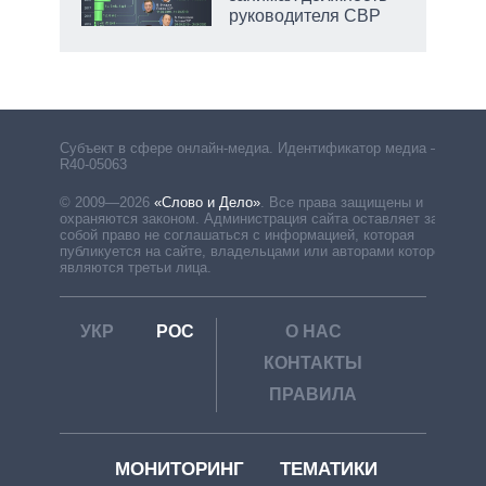
руководителя СВР
рф
Субъект в сфере онлайн-медиа. Идентификатор медиа –
R40-05063
© 2009—2026
«Слово и Дело»
.
Все права защищены и
охраняются законом. Администрация сайта оставляет за
собой право не соглашаться с информацией, которая
публикуется на сайте, владельцами или авторами которой
являются третьи лица.
УКР
РОС
О НАС
КОНТАКТЫ
ПРАВИЛА
МОНИТОРИНГ
ТЕМАТИКИ