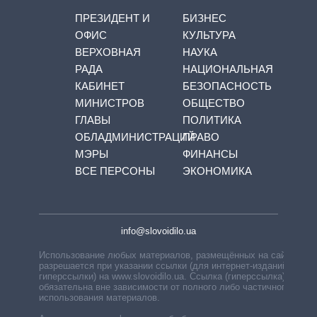
ПРЕЗИДЕНТ И
БИЗНЕС
ОФИС
КУЛЬТУРА
ВЕРХОВНАЯ
НАУКА
РАДА
НАЦИОНАЛЬНАЯ
КАБИНЕТ
БЕЗОПАСНОСТЬ
МИНИСТРОВ
ОБЩЕСТВО
ГЛАВЫ
ПОЛИТИКА
ОБЛАДМИНИСТРАЦИЙ
ПРАВО
МЭРЫ
ФИНАНСЫ
ВСЕ ПЕРСОНЫ
ЭКОНОМИКА
info@slovoidilo.ua
Использование любых материалов, размещённых на сайте,
разрешается при указании ссылки (для интернет-изданий —
гиперссылки) на www.slovoidilo.ua. Ссылка (гиперссылка)
обязательна вне зависимости от полного либо частичного
использования материалов.