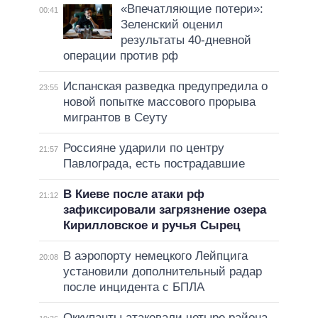
«Впечатляющие потери»:
00:41
Зеленский оценил
результаты 40-дневной
операции против рф
Испанская разведка предупредила о
23:55
новой попытке массового прорыва
мигрантов в Сеуту
Россияне ударили по центру
21:57
Павлограда, есть пострадавшие
В Киеве после атаки рф
21:12
зафиксировали загрязнение озера
Кирилловское и ручья Сырец
В аэропорту немецкого Лейпцига
20:08
установили дополнительный радар
после инцидента с БПЛА
Оккупанты атаковали четыре района