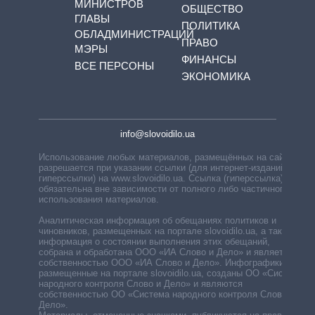
МИНИСТРОВ
ОБЩЕСТВО
ГЛАВЫ
ПОЛИТИКА
ОБЛАДМИНИСТРАЦИЙ
ПРАВО
МЭРЫ
ФИНАНСЫ
ВСЕ ПЕРСОНЫ
ЭКОНОМИКА
info@slovoidilo.ua
Использование любых материалов, размещённых на сайте,
разрешается при указании ссылки (для интернет-изданий —
гиперссылки) на www.slovoidilo.ua. Ссылка (гиперссылка)
обязательна вне зависимости от полного либо частичного
использования материалов.
Аналитическая информация об обещаниях политиков и
чиновников, размещенных на портале slovoidilo.ua, а также
информация о состоянии выполнения этих обещаний,
собрана и обработана ООО «ИА Слово и Дело» и является
собственностью ООО «ИА Слово и Дело». Инфографики,
размещенные на портале slovoidilo.ua, созданы ОО «Система
народного контроля Слово и Дело» и являются
собственностью ОО «Система народного контроля Слово и
Дело».