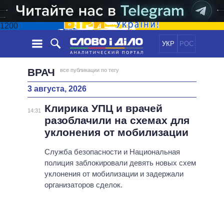
1200
УКР
РОС
НОВОСТИ
ВРАЧ
все публикации по тегу
3 августа, 2026
ОБЕЩАНИЯ
ЛЕНТА
ПОЛИТИКА
Клирика УПЦ и врачей
СОБЫТИЯ
ЭКОНОМИКА
14:31
ПОЛИТИКИ
разоблачили на схемах для
СТАТЬИ
ОБЩЕСТВО
уклонения от мобилизации
ИНФОГРАФИКА
МНЕНИЯ
МИР
ВСЕ ПОЛИТИКИ
ОБЗОРЫ
Служба безопасности и Национальная
ПРЕЗИДЕНТ И ОФИС
ВИДЕО
полиция заблокировали девять новых схем
ДАЙДЖЕСТЫ
ВЕРХОВНАЯ РАДА
уклонения от мобилизации и задержали
ПОДДЕРЖАТЬ
КАБИНЕТ МИНИСТРОВ
организаторов сделок.
ГЛАВЫ ОБЛАДМИНИСТРАЦИЙ
СРАВНЕНИЕ ПОЛИТИКОВ
МЭРЫ