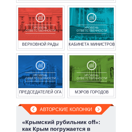
УРОВЕНЬ
УРОВЕНЬ
ОТВЕТСТВЕННОСТИ
ОТВЕТСТВЕННОСТИ
ВЕРХОВНОЙ РАДЫ
КАБИНЕТА МИНИСТРОВ
УРОВЕНЬ
УРОВЕНЬ
ОТВЕТСТВЕННОСТИ
ОТВЕТСТВЕННОСТИ
ПРЕДСЕДАТЕЛЕЙ ОГА
МЭРОВ ГОРОДОВ
АВТОРСКИЕ КОЛОНКИ
«Крымский рубильник off»:
При
как Крым погружается в
пер