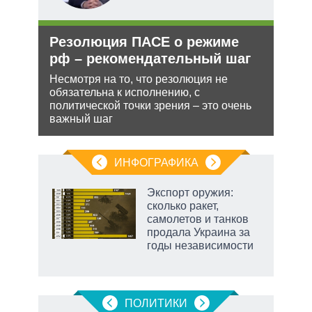
Резолюция ПАСЕ о режиме
Рос
рф
рф – рекомендательный шаг
нич
Укр
ра
Несмотря на то, что резолюция не
йская
обязательна к исполнению, с
Разм
 этот
политической точки зрения – это очень
терр
важный шаг
Минс
сове
ИНФОГРАФИКА
Экспорт оружия:
сколько ракет,
в
самолетов и танков
продала Украина за
годы независимости
ПОЛИТИКИ