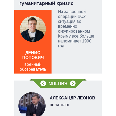
гуманитарный кризис
опе
Из-за военной
огли
операции ВСУ
на
ситуация во
временно
оккупированном
Крыму все больше
напоминает 1990
год.
ДЕНИС
Д
ПОПОВИЧ
ПО
военный
в
обозреватель
обо
МНЕНИЯ
В
АЛЕКСАНДР ЛЕОНОВ
ких
политолог