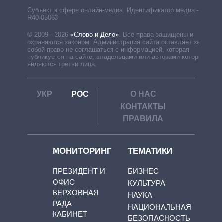
Субъект в сфере онлайн-медиа. Идентификатор медиа –
R40-05063
© 2009—2026
«Слово и Дело»
.
Все права защищены и
охраняются законом. Администрация сайта оставляет за
собой право не соглашаться с информацией, которая
публикуется на сайте, владельцами или авторами которой
являются третьи лица.
УКР
РОС
О НАС
КОНТАКТЫ
ПРАВИЛА
МОНИТОРИНГ
ТЕМАТИКИ
ПРЕЗИДЕНТ И
БИЗНЕС
ОФИС
КУЛЬТУРА
ВЕРХОВНАЯ
НАУКА
РАДА
НАЦИОНАЛЬНАЯ
КАБИНЕТ
БЕЗОПАСНОСТЬ