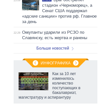
23:09
стадион «Черноморец», а
Сенат США поддержал
«адские санкции» против рф. Главное
за день
Оккупанты ударили из РСЗО по
22:29
Славянску, есть жертва и ранены
Больше новостей
ИНФОГРАФИКА
 5
Как за 10 лет
го
изменилось
сть
количество
ВР
поступающих в
бакалавриат,
магистратуру и аспирантуру