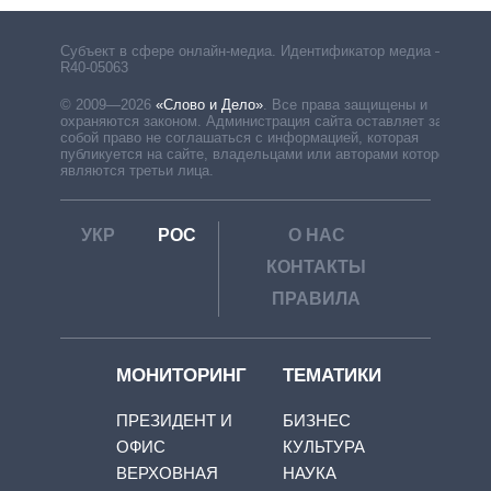
Субъект в сфере онлайн-медиа. Идентификатор медиа –
R40-05063
© 2009—2026
«Слово и Дело»
.
Все права защищены и
охраняются законом. Администрация сайта оставляет за
собой право не соглашаться с информацией, которая
публикуется на сайте, владельцами или авторами которой
являются третьи лица.
УКР
РОС
О НАС
КОНТАКТЫ
ПРАВИЛА
МОНИТОРИНГ
ТЕМАТИКИ
ПРЕЗИДЕНТ И
БИЗНЕС
ОФИС
КУЛЬТУРА
ВЕРХОВНАЯ
НАУКА