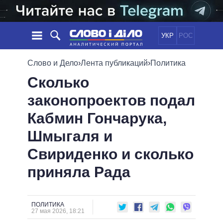
УКР
РОС
НОВОСТИ
Слово и Дело
›
Лента публикаций
›
Политика
Сколько
ОБЕЩАНИЯ
ЛЕНТА
ПОЛИТИКА
законопроектов подал
СОБЫТИЯ
ЭКОНОМИКА
ПОЛИТИКИ
Кабмин Гончарука,
СТАТЬИ
ОБЩЕСТВО
ИНФОГРАФИКА
МНЕНИЯ
МИР
ВСЕ ПОЛИТИКИ
Шмыгаля и
ОБЗОРЫ
ПРЕЗИДЕНТ И ОФИС
Свириденко и сколько
ВИДЕО
ДАЙДЖЕСТЫ
ВЕРХОВНАЯ РАДА
приняла Рада
ПОДДЕРЖАТЬ
КАБИНЕТ МИНИСТРОВ
ГЛАВЫ ОБЛАДМИНИСТРАЦИЙ
СРАВНЕНИЕ ПОЛИТИКОВ
МЭРЫ
ПОЛИТИКА
27 мая 2026, 18:21
ВСЕ ПЕРСОНЫ