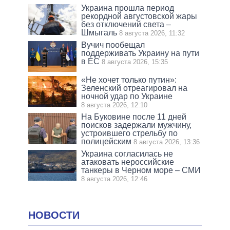
Украина прошла период
рекордной августовской жары
без отключений света –
Шмыгаль
8 августа 2026, 11:32
Вучич пообещал
поддерживать Украину на пути
в ЕС
8 августа 2026, 15:35
«Не хочет только путин»:
Зеленский отреагировал на
ночной удар по Украине
8 августа 2026, 12:10
На Буковине после 11 дней
поисков задержали мужчину,
устроившего стрельбу по
полицейским
8 августа 2026, 13:36
Украина согласилась не
атаковать нероссийские
танкеры в Черном море – СМИ
8 августа 2026, 12:46
НОВОСТИ