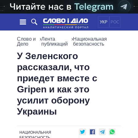
УКР
РОС
НОВОСТИ
Слово и
›
Лента
›
Национальная
Дело
публикаций
безопасность
ОБЕЩАНИЯ
ЛЕНТА
ПОЛИТИКА
У Зеленского
СОБЫТИЯ
ЭКОНОМИКА
рассказали, что
ПОЛИТИКИ
СТАТЬИ
ОБЩЕСТВО
приедет вместе с
ИНФОГРАФИКА
МНЕНИЯ
МИР
ВСЕ ПОЛИТИКИ
Gripen и как это
ОБЗОРЫ
ПРЕЗИДЕНТ И ОФИС
ВИДЕО
усилит оборону
ДАЙДЖЕСТЫ
ВЕРХОВНАЯ РАДА
ПОДДЕРЖАТЬ
КАБИНЕТ МИНИСТРОВ
Украины
ГЛАВЫ ОБЛАДМИНИСТРАЦИЙ
СРАВНЕНИЕ ПОЛИТИКОВ
МЭРЫ
НАЦИОНАЛЬНАЯ
ВСЕ ПЕРСОНЫ
БЕЗОПАСНОСТЬ