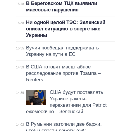
В Береговском ТЦК выявили
15:48
массовые нарушения
Ни одной целой ТЭС: Зеленский
15:38
описал ситуацию в энергетике
Украины
Вучич пообещал поддерживать
15:35
Украину на пути в ЕС
В США готовят масштабное
14:39
расследование против Трампа –
Reuters
США будут поставлять
14:39
Украине ракеты-
перехватчики для Patriot
ежемесячно – Зеленский
В Румынии затопили две баржи,
14:02
чтобы спасти работу АЭС