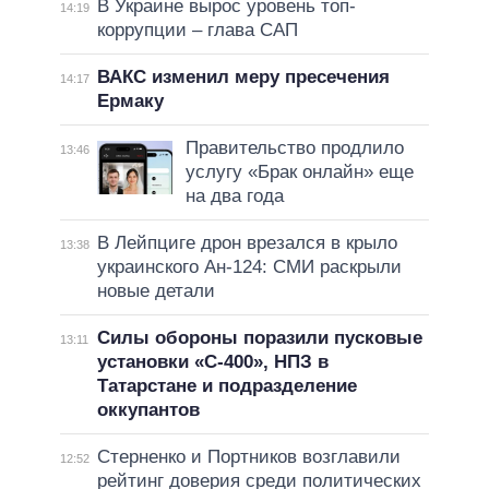
В Украине вырос уровень топ-
14:19
коррупции – глава САП
ВАКС изменил меру пресечения
14:17
Ермаку
Правительство продлило
13:46
услугу «Брак онлайн» еще
на два года
В Лейпциге дрон врезался в крыло
13:38
украинского Ан-124: СМИ раскрыли
новые детали
Силы обороны поразили пусковые
13:11
установки «С-400», НПЗ в
Татарстане и подразделение
оккупантов
Стерненко и Портников возглавили
12:52
рейтинг доверия среди политических