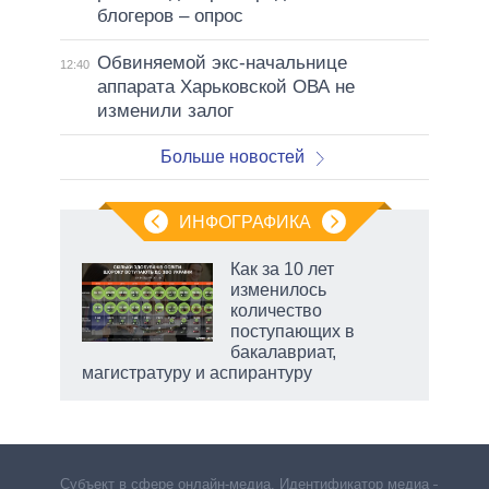
блогеров – опрос
Обвиняемой экс-начальнице
12:40
аппарата Харьковской ОВА не
изменили залог
Больше новостей
ИНФОГРАФИКА
 как
Как за 10 лет
чипы
изменилось
ды и
количество
т на
поступающих в
бакалавриат,
магистратуру и аспирантуру
Субъект в сфере онлайн-медиа. Идентификатор медиа –