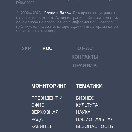
R40-05063
© 2009—2026
«Слово и Дело»
.
Все права защищены и
охраняются законом. Администрация сайта оставляет за
собой право не соглашаться с информацией, которая
публикуется на сайте, владельцами или авторами которой
являются третьи лица.
УКР
РОС
О НАС
КОНТАКТЫ
ПРАВИЛА
МОНИТОРИНГ
ТЕМАТИКИ
ПРЕЗИДЕНТ И
БИЗНЕС
ОФИС
КУЛЬТУРА
ВЕРХОВНАЯ
НАУКА
РАДА
НАЦИОНАЛЬНАЯ
КАБИНЕТ
БЕЗОПАСНОСТЬ