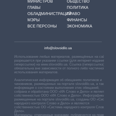
МИНИСТРОВ
ОБЩЕСТВО
ГЛАВЫ
ПОЛИТИКА
ОБЛАДМИНИСТРАЦИЙ
ПРАВО
МЭРЫ
ФИНАНСЫ
ВСЕ ПЕРСОНЫ
ЭКОНОМИКА
info@slovoidilo.ua
Использование любых материалов, размещённых на сайте,
разрешается при указании ссылки (для интернет-изданий —
гиперссылки) на www.slovoidilo.ua. Ссылка (гиперссылка)
обязательна вне зависимости от полного либо частичного
использования материалов.
Аналитическая информация об обещаниях политиков и
чиновников, размещенных на портале slovoidilo.ua, а также
информация о состоянии выполнения этих обещаний,
собрана и обработана ООО «ИА Слово и Дело» и является
собственностью ООО «ИА Слово и Дело». Инфографики,
размещенные на портале slovoidilo.ua, созданы ОО «Система
народного контроля Слово и Дело» и являются
собственностью ОО «Система народного контроля Слово и
Дело».
Материалы, отмеченные значками, публикуются на правах