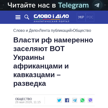
УКР
РОС
НОВОСТИ
Слово и Дело
›
Лента публикаций
›
Общество
Власти рф намеренно
ОБЕЩАНИЯ
ЛЕНТА
ПОЛИТИКА
заселяют ВОТ
СОБЫТИЯ
ЭКОНОМИКА
ПОЛИТИКИ
Украины
СТАТЬИ
ОБЩЕСТВО
ИНФОГРАФИКА
МНЕНИЯ
МИР
ВСЕ ПОЛИТИКИ
африканцами и
ОБЗОРЫ
ПРЕЗИДЕНТ И ОФИС
кавказцами –
ВИДЕО
ДАЙДЖЕСТЫ
ВЕРХОВНАЯ РАДА
разведка
ПОДДЕРЖАТЬ
КАБИНЕТ МИНИСТРОВ
ГЛАВЫ ОБЛАДМИНИСТРАЦИЙ
СРАВНЕНИЕ ПОЛИТИКОВ
МЭРЫ
ОБЩЕСТВО
26 мая 2026, 11:15
ВСЕ ПЕРСОНЫ