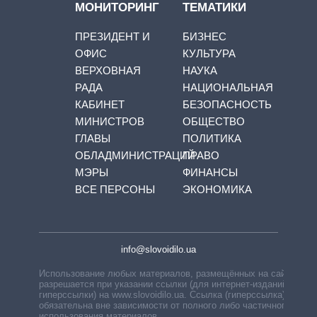
МОНИТОРИНГ
ТЕМАТИКИ
ПРЕЗИДЕНТ И
БИЗНЕС
ОФИС
КУЛЬТУРА
ВЕРХОВНАЯ
НАУКА
РАДА
НАЦИОНАЛЬНАЯ
КАБИНЕТ
БЕЗОПАСНОСТЬ
МИНИСТРОВ
ОБЩЕСТВО
ГЛАВЫ
ПОЛИТИКА
ОБЛАДМИНИСТРАЦИЙ
ПРАВО
МЭРЫ
ФИНАНСЫ
ВСЕ ПЕРСОНЫ
ЭКОНОМИКА
info@slovoidilo.ua
Использование любых материалов, размещённых на сайте,
разрешается при указании ссылки (для интернет-изданий —
гиперссылки) на www.slovoidilo.ua. Ссылка (гиперссылка)
обязательна вне зависимости от полного либо частичного
использования материалов.