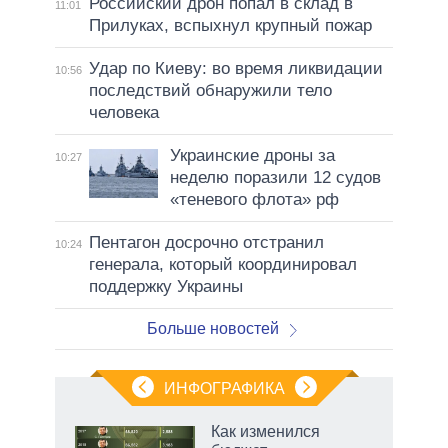
Российский дрон попал в склад в
11:01
Прилуках, вспыхнул крупный пожар
Удар по Киеву: во время ликвидации
10:56
последствий обнаружили тело
человека
Украинские дроны за
10:27
неделю поразили 12 судов
«теневого флота» рф
Пентагон досрочно отстранил
10:24
генерала, который координировал
поддержку Украины
Больше новостей
ИНФОГРАФИКА
 как
Как изменился