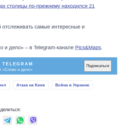
ах столицы по-прежнему находился 21
об отслеживать самые интересные и
о и дело» – в Telegram-канале
Pics&Maps
.
В TELEGRAM
Подписаться
т «Слово и дело»
рел
Атака на Киев
Война в Украине
делиться: