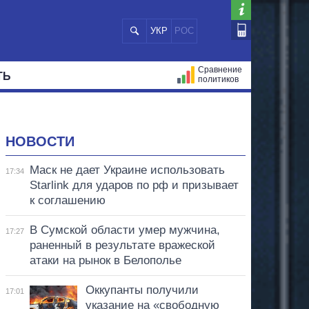
УКР
РОС
Сравнение
ТЬ
политиков
СТРАЦИЙ
МЭРЫ
ВСЕ ПЕРСОНЫ
НОВОСТИ
Маск не дает Украине использовать
17:34
Starlink для ударов по рф и призывает
к соглашению
В Сумской области умер мужчина,
17:27
раненный в результате вражеской
атаки на рынок в Белополье
Оккупанты получили
17:01
указание на «свободную