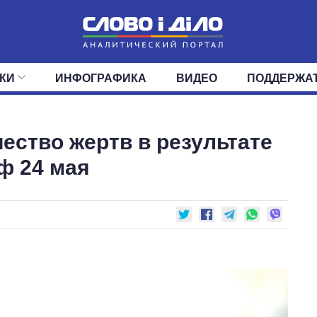
КИ
ИНФОГРАФИКА
ВИДЕО
ПОДДЕРЖА
ИС
ЛЕНТА
ВЕРХОВНАЯ РАДА
СОБЫТИЯ
СТАТЬИ
КАБИНЕТ МИНИСТРОВ
МНЕНИЯ
ОБЗОРЫ
ГЛАВЫ ОБЛАДМИНИ
ДАЙДЖЕСТЫ
ество жертв в результате
ПОЛИТИКА
ДЕПУТАТЫ
ЭКОНОМИКА
КОМИТЕТЫ
ФРАКЦИИ
ОБЩЕСТВО
ОКРУГА
МИР
ф 24 мая