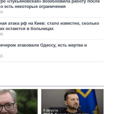
тро «Лукьяновская» возобновила работу после
ко есть некоторые ограничения
04
ая атака рф на Киев: стало известно, сколько
их остаются в больницах
49
ечером атаковали Одессу, есть жертва и
15
8 августа