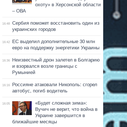
охоту» в Херсонской области
– ОВА
Сербия поможет восстановить один из
16:48
украинских городов
ЕС выделил дополнительные 30 млн
16:42
евро на поддержку энергетики Украины
Неизвестный дрон залетел в Болгарию
16:36
и взорвался возле границы с
Румынией
Россияне атаковали Никополь: сгорел
16:16
автобус, погиб водитель
«Будет сложная зима»:
16:05
Вучич не верит, что война в
Украине завершится в
ближайшие месяцы