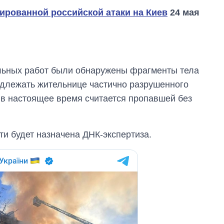
ированной российской атаки на Киев
24 мая
ельных работ были обнаружены фрагменты тела
надлежать жительнице частично разрушенного
в настоящее время считается пропавшей без
ти будет назначена ДНК-экспертиза.
Сколько
картофеля
выращивали в
Украине до и во
время большой
войны