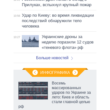
Прилуках, вспыхнул крупный пожар
Удар по Киеву: во время ликвидации
10:56
последствий обнаружили тело
человека
Украинские дроны за
10:27
неделю поразили 12 судов
«теневого флота» рф
Больше новостей
ИНФОГРАФИКА
еля
Восемь
массированных
ударов по Украине за
лето: Киев и область
стали главной целью
рф