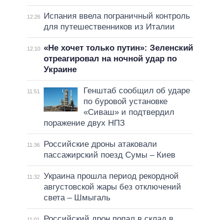
Испания ввела пограничный контроль
12:26
для путешественников из Италии
«Не хочет только путин»: Зеленский
12:10
отреагировал на ночной удар по
Украине
Генштаб сообщил об ударе
11:51
по буровой установке
«Сиваш» и подтвердил
поражение двух НПЗ
Российские дроны атаковали
11:36
пассажирский поезд Сумы – Киев
Украина прошла период рекордной
11:32
августовской жары без отключений
света – Шмыгаль
Российский дрон попал в склад в
11:01