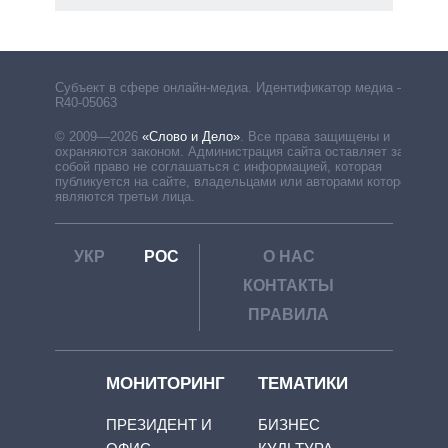
Субъект в сфере онлайн-медиа. Идентификатор медиа –
R40-05063
© 2009—2026
«Слово и Дело»
.
Все права защищены и
охраняются законом. Администрация сайта оставляет за
собой право не соглашаться с информацией, которая
публикуется на сайте, владельцами или авторами которой
являются третьи лица.
УКР
РОС
О НАС
КОНТАКТЫ
ПРАВИЛА
МОНИТОРИНГ
ТЕМАТИКИ
ПРЕЗИДЕНТ И
БИЗНЕС