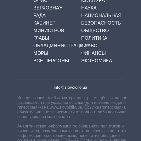
ОФИС
КУЛЬТУРА
ВЕРХОВНАЯ
НАУКА
РАДА
НАЦИОНАЛЬНАЯ
КАБИНЕТ
БЕЗОПАСНОСТЬ
МИНИСТРОВ
ОБЩЕСТВО
ГЛАВЫ
ПОЛИТИКА
ОБЛАДМИНИСТРАЦИЙ
ПРАВО
МЭРЫ
ФИНАНСЫ
ВСЕ ПЕРСОНЫ
ЭКОНОМИКА
info@slovoidilo.ua
Использование любых материалов, размещённых на сайте,
разрешается при указании ссылки (для интернет-изданий —
гиперссылки) на www.slovoidilo.ua. Ссылка (гиперссылка)
обязательна вне зависимости от полного либо частичного
использования материалов.
Аналитическая информация об обещаниях политиков и
чиновников, размещенных на портале slovoidilo.ua, а также
информация о состоянии выполнения этих обещаний,
собрана и обработана ООО «ИА Слово и Дело» и является