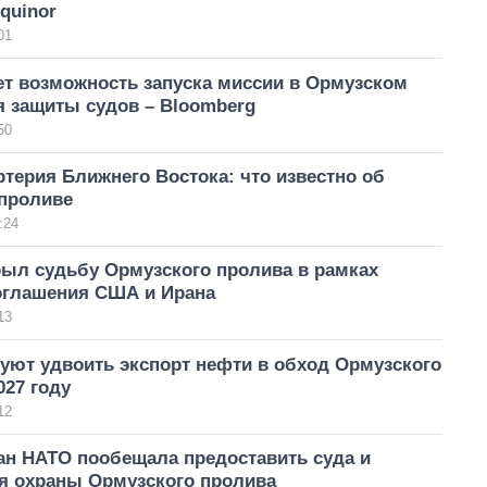
quinor
01
ет возможность запуска миссии в Ормузском
я защиты судов – Bloomberg
50
терия Ближнего Востока: что известно об
проливе
:24
рыл судьбу Ормузского пролива в рамках
оглашения США и Ирана
13
уют удвоить экспорт нефти в обход Ормузского
027 году
12
ан НАТО пообещала предоставить суда и
я охраны Ормузского пролива