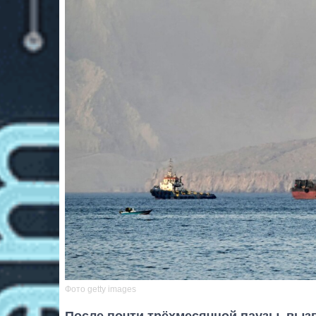
Фото getty images
После почти трёхмесячной паузы, вы