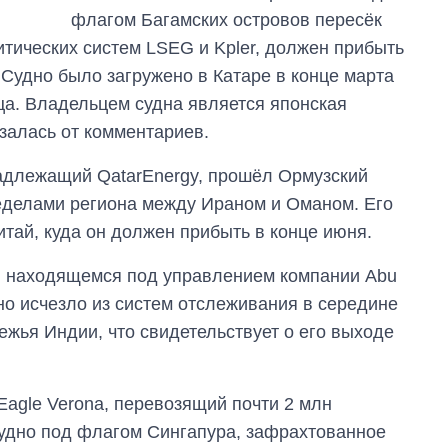
флагом Багамских островов пересёк
итических систем LSEG и Kpler, должен прибыть
. Судно было загружено в Катаре в конце марта
ца. Владельцем судна является японская
казалась от комментариев.
надлежащий QatarEnergy, прошёл Ормузский
ределами региона между Ираном и Оманом. Его
тай, куда он должен прибыть в конце июня.
a, находящемся под управлением компании Abu
но исчезло из систем отслеживания в середине
ежья Индии, что свидетельствует о его выходе
Eagle Verona, перевозящий почти 2 млн
Судно под флагом Сингапура, зафрахтованное