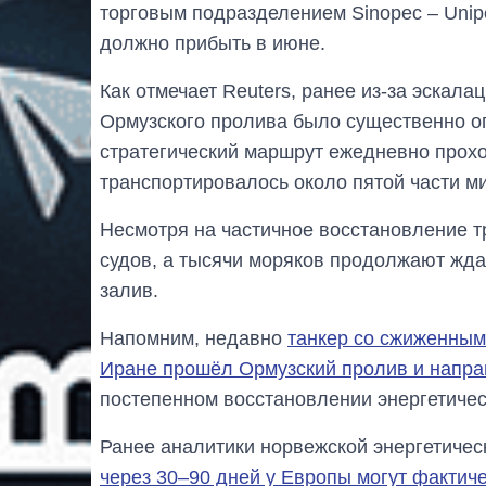
торговым подразделением Sinopec – Unipe
должно прибыть в июне.
Как отмечает Reuters, ранее из-за эскал
Ормузского пролива было существенно ог
стратегический маршрут ежедневно прохо
транспортировалось около пятой части м
Несмотря на частичное восстановление тр
судов, а тысячи моряков продолжают жда
залив.
Напомним, недавно
танкер со сжиженным
Иране прошёл Ормузский пролив и напр
постепенном восстановлении энергетичес
Ранее аналитики норвежской энергетичес
через 30–90 дней у Европы могут фактиче