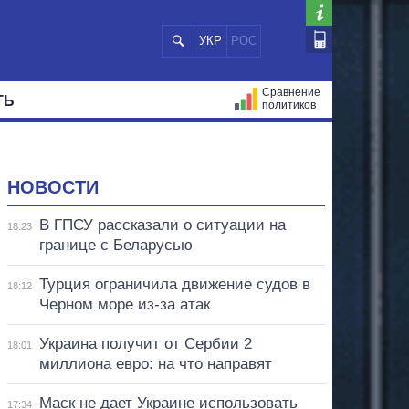
УКР
РОС
Сравнение
ТЬ
политиков
СТРАЦИЙ
МЭРЫ
ВСЕ ПЕРСОНЫ
НОВОСТИ
В ГПСУ рассказали о ситуации на
18:23
границе с Беларусью
Турция ограничила движение судов в
18:12
Черном море из-за атак
Украина получит от Сербии 2
18:01
миллиона евро: на что направят
Маск не дает Украине использовать
17:34