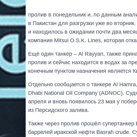
пролив в понедельник и, по данным анал
в Пакистан для разгрузки уже во вторник
и находилось в ожидании почти два меся
компания Mitsui O.S.K. Lines, которая от
Ещё один танкер – Al Rayyan, также при
пролив и сейчас находится в водах за п
конечным пунктом назначения является Ки
Отдельно сообщается о танкере Al Hamr
Dhabi National Oil Company (ADNOC). Суд
апреля и вновь появилось 23 мая у побер
из Персидского залива.
Также через пролив прошёл супертанкер 
баррелей иракской нефти Basrah crude. 