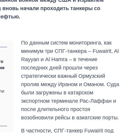
в
вновь начали проходить танкеры со
нефтью.
По данным систем мониторинга, как
минимум три СПГ-танкера – Fuwairit, Al
Rayyan и Al Hamra – в течение
то
последних дней прошли через
ом
От 1 месяца – до 5
стратегически важный Ормузский
лет: кто и как долго
пролив между Ираном и Оманом. Суда
занимал
ли
должность
были загружены в катарском
руководителя СВР
экспортном терминале Рас-Лаффан и
после длительного простоя
возобновили рейсы в азиатские порты.
В частности, СПГ-танкер Fuwairit под