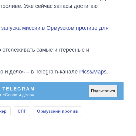
проливе. Уже сейчас запасы достигают
 запуска миссии в Ормузском проливе для
об отслеживать самые интересные и
о и дело» – в Telegram-канале
Pics&Maps
.
В TELEGRAM
Подписаться
т «Слово и дело»
кер
СПГ
Ормузский пролив