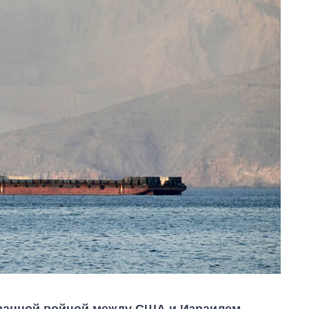
званной войной между США и Израилем