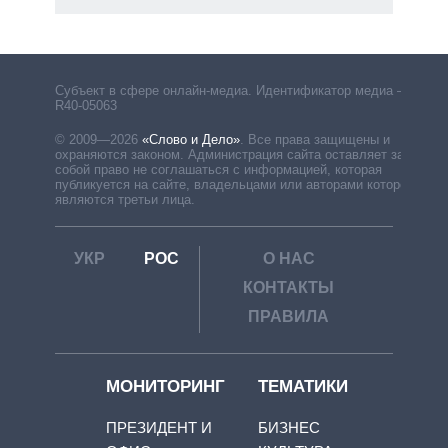
Субъект в сфере онлайн-медиа. Идентификатор медиа –
R40-05063
© 2009—2026
«Слово и Дело»
.
Все права защищены и
охраняются законом. Администрация сайта оставляет за
собой право не соглашаться с информацией, которая
публикуется на сайте, владельцами или авторами которой
являются третьи лица.
УКР
РОС
О НАС
КОНТАКТЫ
ПРАВИЛА
МОНИТОРИНГ
ТЕМАТИКИ
ПРЕЗИДЕНТ И
БИЗНЕС