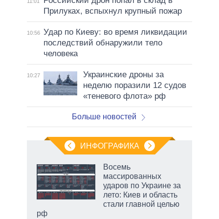
Российский дрон попал в склад в
11:01
Прилуках, вспыхнул крупный пожар
Удар по Киеву: во время ликвидации
10:56
последствий обнаружили тело
человека
Украинские дроны за
10:27
неделю поразили 12 судов
«теневого флота» рф
Больше новостей
ИНФОГРАФИКА
еля
Восемь
массированных
ударов по Украине за
лето: Киев и область
стали главной целью
рф
маги