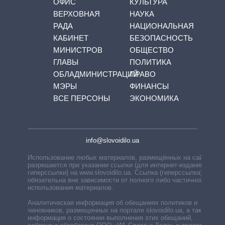
ОФИС
КУЛЬТУРА
ВЕРХОВНАЯ
НАУКА
РАДА
НАЦИОНАЛЬНАЯ
КАБИНЕТ
БЕЗОПАСНОСТЬ
МИНИСТРОВ
ОБЩЕСТВО
ГЛАВЫ
ПОЛИТИКА
ОБЛАДМИНИСТРАЦИЙ
ПРАВО
МЭРЫ
ФИНАНСЫ
ВСЕ ПЕРСОНЫ
ЭКОНОМИКА
info@slovoidilo.ua
Использование любых материалов, размещённых на сайте,
разрешается при указании ссылки (для интернет-изданий —
гиперссылки) на www.slovoidilo.ua. Ссылка (гиперссылка)
обязательна вне зависимости от полного либо частичного
использования материалов.
Аналитическая информация об обещаниях политиков и
чиновников, размещенных на портале slovoidilo.ua, а также
информация о состоянии выполнения этих обещаний,