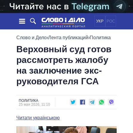
УКР
РОС
НОВОСТИ
Слово и Дело
›
Лента публикаций
›
Политика
Верховный суд готов
ОБЕЩАНИЯ
ЛЕНТА
ПОЛИТИКА
рассмотреть жалобу
СОБЫТИЯ
ЭКОНОМИКА
ПОЛИТИКИ
на заключение экс-
СТАТЬИ
ОБЩЕСТВО
ИНФОГРАФИКА
МНЕНИЯ
МИР
ВСЕ ПОЛИТИКИ
руководителя ГСА
ОБЗОРЫ
ПРЕЗИДЕНТ И ОФИС
ВИДЕО
ДАЙДЖЕСТЫ
ВЕРХОВНАЯ РАДА
ПОЛИТИКА
ПОДДЕРЖАТЬ
КАБИНЕТ МИНИСТРОВ
25 мая 2026, 11:10
ГЛАВЫ ОБЛАДМИНИСТРАЦИЙ
СРАВНЕНИЕ ПОЛИТИКОВ
Читати українською
МЭРЫ
ВСЕ ПЕРСОНЫ