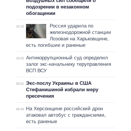
Воздушных сил сообщили о
подозрении в незаконном
обогащении
Россия ударила по
10:10
железнодорожной станции
Лозовая на Харьковщине,
есть погибшие и раненые
Антикоррупционный суд определил
10:02
залог экс-начальнику теруправления
ВСП ВСУ
Экс-послу Украины в США
09:51
Стефанишиной избрали меру
пресечения
На Херсонщине российский дрон
09:49
атаковал автобус с гражданскими,
есть раненые