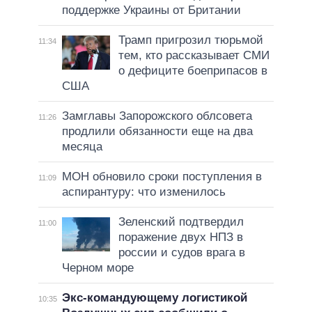
поддержке Украины от Британии
Трамп пригрозил тюрьмой
11:34
тем, кто рассказывает СМИ
о дефиците боеприпасов в
США
Замглавы Запорожского облсовета
11:26
продлили обязанности еще на два
месяца
МОН обновило сроки поступления в
11:09
аспирантуру: что изменилось
Зеленский подтвердил
11:00
поражение двух НПЗ в
россии и судов врага в
Черном море
Экс-командующему логистикой
10:35