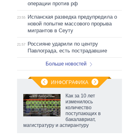
операции против рф
Испанская разведка предупредила о
23:55
новой попытке массового прорыва
мигрантов в Сеуту
Россияне ударили по центру
21:57
Павлограда, есть пострадавшие
Больше новостей
ИНФОГРАФИКА
еля
Как за 10 лет
изменилось
количество
поступающих в
бакалавриат,
магистратуру и аспирантуру
рф