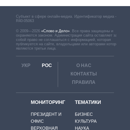
Субъект в сфере онлайн-медиа. Идентификатор медиа –
R40-05063
© 2009—2026
«Слово и Дело»
.
Все права защищены и
охраняются законом. Администрация сайта оставляет за
собой право не соглашаться с информацией, которая
публикуется на сайте, владельцами или авторами которой
являются третьи лица.
УКР
РОС
О НАС
КОНТАКТЫ
ПРАВИЛА
МОНИТОРИНГ
ТЕМАТИКИ
ПРЕЗИДЕНТ И
БИЗНЕС
ОФИС
КУЛЬТУРА
ВЕРХОВНАЯ
НАУКА