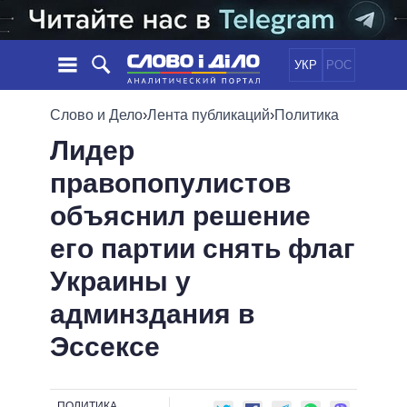
УКР
РОС
НОВОСТИ
Слово и Дело
›
Лента публикаций
›
Политика
Лидер
ОБЕЩАНИЯ
ЛЕНТА
ПОЛИТИКА
правопопулистов
СОБЫТИЯ
ЭКОНОМИКА
ПОЛИТИКИ
объяснил решение
СТАТЬИ
ОБЩЕСТВО
ИНФОГРАФИКА
МНЕНИЯ
МИР
ВСЕ ПОЛИТИКИ
его партии снять флаг
ОБЗОРЫ
ПРЕЗИДЕНТ И ОФИС
Украины у
ВИДЕО
ДАЙДЖЕСТЫ
ВЕРХОВНАЯ РАДА
админздания в
ПОДДЕРЖАТЬ
КАБИНЕТ МИНИСТРОВ
Эссексе
ГЛАВЫ ОБЛАДМИНИСТРАЦИЙ
СРАВНЕНИЕ ПОЛИТИКОВ
МЭРЫ
ВСЕ ПЕРСОНЫ
ПОЛИТИКА