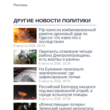
ДРУГИЕ НОВОСТИ ПОЛИТИКИ
Рф нанесла комбинированный
ракетно-дроновый удар по
Одессе: что известно о
последствиях
9 августа 2026, 04:41
Оккупанты атаковали четыре
района Днепропетровщины,
есть жертвы и ранены
8 августа 2026, 19:36
На Буковине произошло
землетрясение: где
зафиксировали толчки
9 августа 2026, 00:55
Российский Белгород оказался
под массированной атакой, в
городе вспыхнули пожары
9 августа 2026, 03:56
«Впечатляющие потери»:
Зеленский оценил результаты