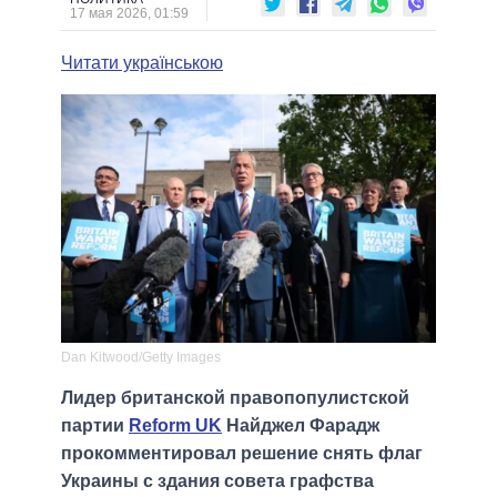
17 мая 2026, 01:59
Читати українською
Dan Kitwood/Getty Images
Лидер британской правопопулистской
партии
Reform UK
Найджел Фарадж
прокомментировал решение снять флаг
Украины с здания совета графства