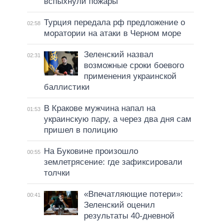
вспыхнули пожары
Турция передала рф предложение о
02:58
моратории на атаки в Черном море
Зеленский назвал
02:31
возможные сроки боевого
применения украинской
баллистики
В Кракове мужчина напал на
01:53
украинскую пару, а через два дня сам
пришел в полицию
На Буковине произошло
00:55
землетрясение: где зафиксировали
толчки
«Впечатляющие потери»:
00:41
Зеленский оценил
результаты 40-дневной