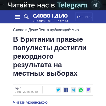
УКР
РОС
НОВОСТИ
Слово и Дело
›
Лента публикаций
›
Мир
В Британии правые
ОБЕЩАНИЯ
ЛЕНТА
ПОЛИТИКА
популисты достигли
СОБЫТИЯ
ЭКОНОМИКА
ПОЛИТИКИ
рекордного
СТАТЬИ
ОБЩЕСТВО
ИНФОГРАФИКА
МНЕНИЯ
МИР
ВСЕ ПОЛИТИКИ
результата на
ОБЗОРЫ
ПРЕЗИДЕНТ И ОФИС
местных выборах
ВИДЕО
ДАЙДЖЕСТЫ
ВЕРХОВНАЯ РАДА
ПОДДЕРЖАТЬ
КАБИНЕТ МИНИСТРОВ
ГЛАВЫ ОБЛАДМИНИСТРАЦИЙ
МИР
СРАВНЕНИЕ ПОЛИТИКОВ
9 мая 2026, 02:55
МЭРЫ
Читати українською
ВСЕ ПЕРСОНЫ