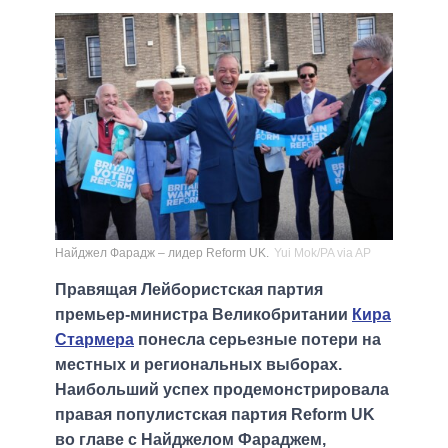
Найджел Фарадж – лидер Reform UK.
Yui Mok/PA via AP
Правящая Лейбористская партия
премьер-министра Великобритании
Кира
Стармера
понесла серьезные потери на
местных и региональных выборах.
Наибольший успех продемонстрировала
правая популистская партия Reform UK
во главе с Найджелом Фараджем,