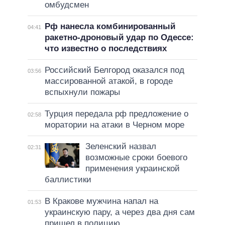
омбудсмен
Рф нанесла комбинированный
04:41
ракетно-дроновый удар по Одессе:
что известно о последствиях
Российский Белгород оказался под
03:56
массированной атакой, в городе
вспыхнули пожары
Турция передала рф предложение о
02:58
моратории на атаки в Черном море
Зеленский назвал
02:31
возможные сроки боевого
применения украинской
баллистики
В Кракове мужчина напал на
01:53
украинскую пару, а через два дня сам
пришел в полицию