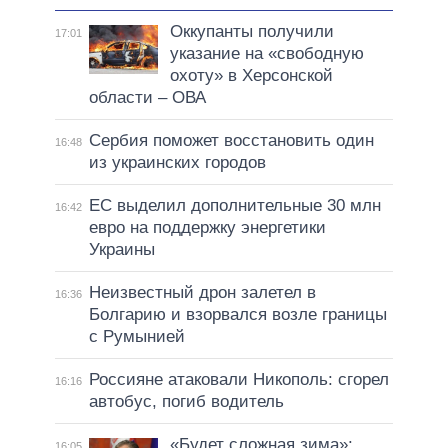
Оккупанты получили
17:01
указание на «свободную
охоту» в Херсонской
области – ОВА
Сербия поможет восстановить один
16:48
из украинских городов
ЕС выделил дополнительные 30 млн
16:42
евро на поддержку энергетики
Украины
Неизвестный дрон залетел в
16:36
Болгарию и взорвался возле границы
с Румынией
Россияне атаковали Никополь: сгорел
16:16
автобус, погиб водитель
«Будет сложная зима»:
16:05