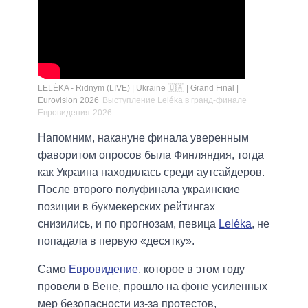
LELÉKA - Ridnym (LIVE) | Ukraine 🇺🇦 | Grand Final |
Eurovision 2026
Выступление Leléka в гранд-финале
Евровидения-2026
Напомним, накануне финала уверенным
фаворитом опросов была Финляндия, тогда
как Украина находилась среди аутсайдеров.
После второго полуфинала украинские
позиции в букмекерских рейтингах
снизились, и по прогнозам, певица
Leléka
, не
попадала в первую «десятку».
Само
Евровидение
, которое в этом году
провели в Вене, прошло на фоне усиленных
мер безопасности из-за протестов,