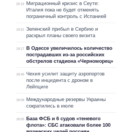
Миграционный кризис в Сеуте:
20:19
Италия пока не будет отменять
пограничный контроль с Испанией
Зеленский прибыл в Сербию и
19:52
раскрыл планы своего визита
В Одессе увеличилось количество
19:17
пострадавших из-за российских
обстрелов стадиона «Черноморец»
Чехия усилит защиту аэропортов
18:45
после инцидента с дроном в
Лейпциге
Международные резервы Украины
18:09
сократились в июле
База ФСБ и 6 судов «теневого
18:05
флота»: СБС атаковали более 100
вражеских целей россиян