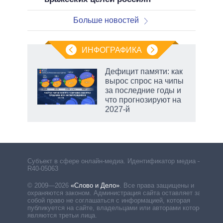
Больше новостей
ИНФОГРАФИКА
Дефицит памяти: как
вырос спрос на чипы
за последние годы и
что прогнозируют на
2027-й
рф
Субъект в сфере онлайн-медиа. Идентификатор медиа –
R40-05063
© 2009—2026
«Слово и Дело»
.
Все права защищены и
охраняются законом. Администрация сайта оставляет за
собой право не соглашаться с информацией, которая
публикуется на сайте, владельцами или авторами которой
являются третьи лица.