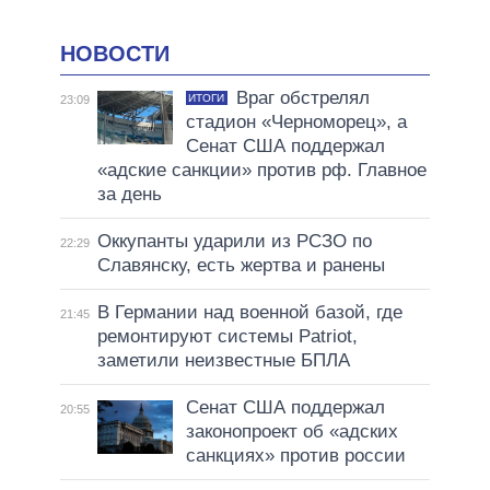
НОВОСТИ
Враг обстрелял
ИТОГИ
23:09
стадион «Черноморец», а
Сенат США поддержал
«адские санкции» против рф. Главное
за день
Оккупанты ударили из РСЗО по
22:29
Славянску, есть жертва и ранены
В Германии над военной базой, где
21:45
ремонтируют системы Patriot,
заметили неизвестные БПЛА
Сенат США поддержал
20:55
законопроект об «адских
санкциях» против россии