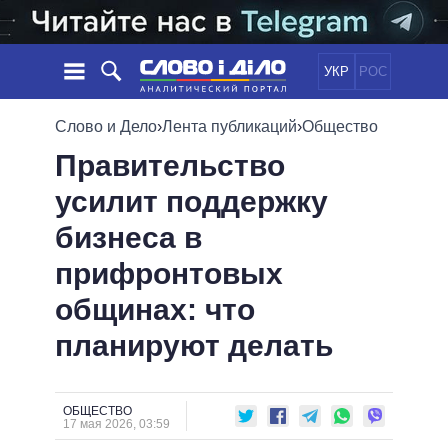
УКР
РОС
НОВОСТИ
Слово и Дело
›
Лента публикаций
›
Общество
Правительство
ОБЕЩАНИЯ
ЛЕНТА
ПОЛИТИКА
усилит поддержку
СОБЫТИЯ
ЭКОНОМИКА
ПОЛИТИКИ
бизнеса в
СТАТЬИ
ОБЩЕСТВО
ИНФОГРАФИКА
МНЕНИЯ
МИР
ВСЕ ПОЛИТИКИ
прифронтовых
ОБЗОРЫ
ПРЕЗИДЕНТ И ОФИС
общинах: что
ВИДЕО
ДАЙДЖЕСТЫ
ВЕРХОВНАЯ РАДА
планируют делать
ПОДДЕРЖАТЬ
КАБИНЕТ МИНИСТРОВ
ГЛАВЫ ОБЛАДМИНИСТРАЦИЙ
СРАВНЕНИЕ ПОЛИТИКОВ
МЭРЫ
ОБЩЕСТВО
17 мая 2026, 03:59
ВСЕ ПЕРСОНЫ