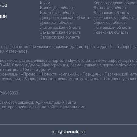
Крым
Кировоградская област
РОВ
Винницкая область
Луганская область
Волынская область
Львовская область
ЦИЙ
Днепропетровская область
Николаевская область
Донецкая область
Одесская область
Житомирская область
Полтавская область
Закарпатская область
Ровенская область
Запорожская область
 разрешается при указании ссылки (для интернет-изданий — гиперссылки
ния материалов.
овников, размещенных на портале slovoidilo.ua, а также информация о 
«ИА Слово и Дело». Инфографики, размещенные на портале slovoidilo.
о контроля Слово и Дело».
х рекламы: «Промо», «Новости компаний», «Позиция», «Партнерский мат
е суждения, обнародованные в рекламных материалах. Согласно украин
R40-05063
раняются законом. Администрация сайта
, которая публикуется на сайте, владельцами
info@slovoidilo.ua