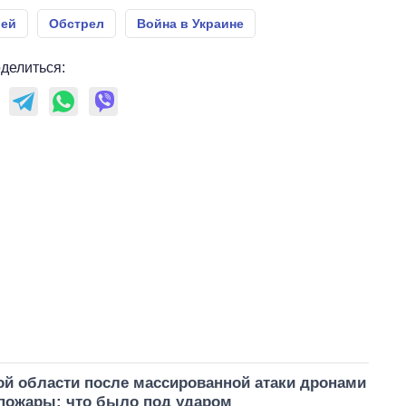
ией
Обстрел
Война в Украине
делиться:
ой области после массированной атаки дронами
пожары: что было под ударом