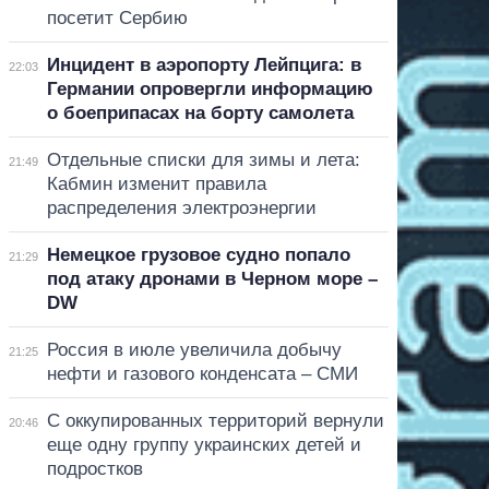
посетит Сербию
Инцидент в аэропорту Лейпцига: в
22:03
Германии опровергли информацию
о боеприпасах на борту самолета
Отдельные списки для зимы и лета:
21:49
Кабмин изменит правила
распределения электроэнергии
Немецкое грузовое судно попало
21:29
под атаку дронами в Черном море –
DW
Россия в июле увеличила добычу
21:25
нефти и газового конденсата – СМИ
С оккупированных территорий вернули
20:46
еще одну группу украинских детей и
подростков