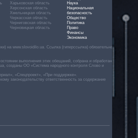
ь
Харьковская область
Наука
Херсонская область
Национальная
Хмельницкая область
безопасность
Черкасская область
Общество
Черниговская область
Политика
Черновицкая область
Право
Финансы
Экономика
) на www.slovoidilo.ua. Ссылка (гиперссылка) обязательна
состоянии выполнения этих обещаний, собрана и обработана
ua, созданы ОО «Система народного контроля Слово и
ериал», «Спецпроект», «При поддержке».
скому законодательству ответственность за содержание