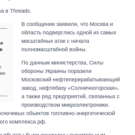
а в Threads.
В сообщении заявили, что Москва и
область подверглись одной из самых
масштабных атак с начала
ия
полномасштабной войны.
 в
По данным министерства, Силы
о
обороны Украины поразили
ами
Московский нефтеперерабатывающий
завод, нефтебазу «Солнечногорская»,
а также ряд предприятий, связанных с
Как выросли
производством микроэлектроники.
тарифы на
ключевых объектов топливно-энергетической
холодную воду в
городах Украины
ого комплекса рф.
на начало августа
ти объекты были защищены значительным