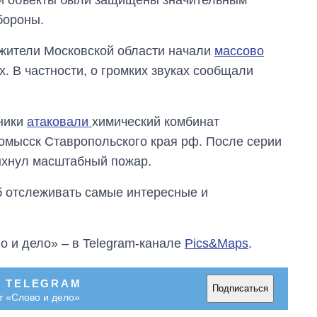
бороны.
 жители Московской области начали
массово
. В частности, о громких звуках сообщали
тники
атаковали
химический комбинат
омысск Ставропольского края рф. После серии
ыхнул масштабный пожар.
об отслеживать самые интересные и
о и дело» – в Telegram-канале
Pics&Maps
.
В TELEGRAM
Подписаться
т «Слово и дело»