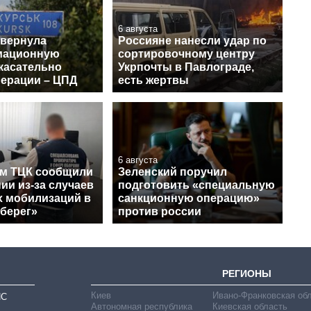
6 августа
звернула
Россияне нанесли удар по
мационную
сортировочному центру
касательно
Укрпочты в Павлограде,
перации – ЦПД
есть жертвы
6 августа
м ТЦК сообщили
Зеленский поручил
ии из-за случаев
подготовить «специальную
 мобилизаций в
санкционную операцию»
Оберег»
против россии
РЕГИОНЫ
Киев
Ивано-Франковская об
ИС
Автономная республика
Киевская область