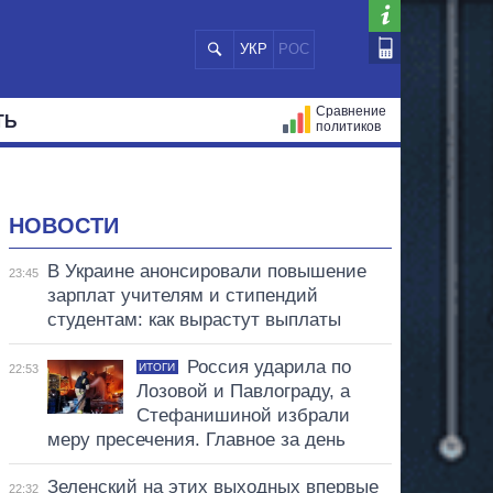
УКР
РОС
Сравнение
ТЬ
политиков
СТРАЦИЙ
МЭРЫ
ВСЕ ПЕРСОНЫ
НОВОСТИ
В Украине анонсировали повышение
23:45
зарплат учителям и стипендий
студентам: как вырастут выплаты
Россия ударила по
ИТОГИ
22:53
Лозовой и Павлограду, а
Стефанишиной избрали
меру пресечения. Главное за день
Зеленский на этих выходных впервые
22:32