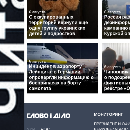
6 августа
6 августа
С оккупированных
Россия ра
территорий вернули еще
дезинфор
одну группу украинских
кампанию 
детей и подростков
Курской о
6 августа
Инцидент в аэропорту
6 августа
Лейпцига: в Германии
Чиновника
опровергли информацию о
о подозрен
боеприпасах на борту
фиктивных
самолета
реестре «
МОНИТОРИНГ
ПРЕЗИДЕНТ И ОФ
УКР
РОС
ВЕРХОВНАЯ РАДА