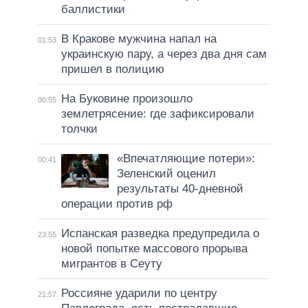
баллистики
В Кракове мужчина напал на
01:53
украинскую пару, а через два дня сам
пришел в полицию
На Буковине произошло
00:55
землетрясение: где зафиксировали
толчки
«Впечатляющие потери»:
00:41
Зеленский оценил
результаты 40-дневной
операции против рф
Испанская разведка предупредила о
23:55
новой попытке массового прорыва
мигрантов в Сеуту
Россияне ударили по центру
21:57