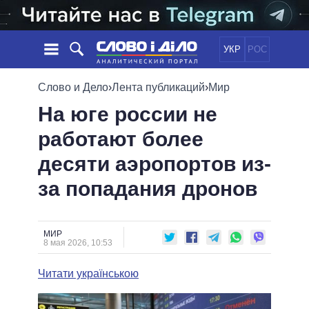
УКР
РОС
НОВОСТИ
Слово и Дело
›
Лента публикаций
›
Мир
На юге россии не
ОБЕЩАНИЯ
ЛЕНТА
ПОЛИТИКА
работают более
СОБЫТИЯ
ЭКОНОМИКА
ПОЛИТИКИ
десяти аэропортов из-
СТАТЬИ
ОБЩЕСТВО
ИНФОГРАФИКА
МНЕНИЯ
МИР
ВСЕ ПОЛИТИКИ
за попадания дронов
ОБЗОРЫ
ПРЕЗИДЕНТ И ОФИС
ВИДЕО
ДАЙДЖЕСТЫ
ВЕРХОВНАЯ РАДА
МИР
ПОДДЕРЖАТЬ
КАБИНЕТ МИНИСТРОВ
8 мая 2026, 10:53
ГЛАВЫ ОБЛАДМИНИСТРАЦИЙ
СРАВНЕНИЕ ПОЛИТИКОВ
Читати українською
МЭРЫ
ВСЕ ПЕРСОНЫ