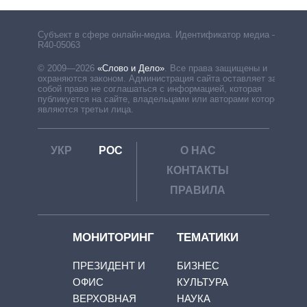
Субъект в сфере онлайн-медиа. Идентификатор медиа –
R40-05063
© 2009—2026
«Слово и Дело»
.
Все права защищены и
охраняются законом. Администрация сайта оставляет за
собой право не соглашаться с информацией, которая
публикуется на сайте, владельцами или авторами которой
являются третьи лица.
УКР
РОС
О НАС
КОНТАКТЫ
ПРАВИЛА
МОНИТОРИНГ
ТЕМАТИКИ
ПРЕЗИДЕНТ И
БИЗНЕС
ОФИС
КУЛЬТУРА
ВЕРХОВНАЯ
НАУКА