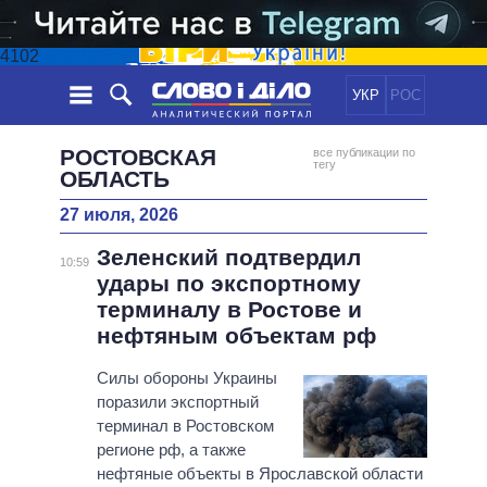
4102
УКР
РОС
НОВОСТИ
РОСТОВСКАЯ
все публикации по
тегу
ОБЛАСТЬ
ОБЕЩАНИЯ
ЛЕНТА
ПОЛИТИКА
27 июля, 2026
СОБЫТИЯ
ЭКОНОМИКА
ПОЛИТИКИ
Зеленский подтвердил
10:59
СТАТЬИ
ОБЩЕСТВО
удары по экспортному
ИНФОГРАФИКА
МНЕНИЯ
МИР
ВСЕ ПОЛИТИКИ
терминалу в Ростове и
ОБЗОРЫ
ПРЕЗИДЕНТ И ОФИС
нефтяным объектам рф
ВИДЕО
ДАЙДЖЕСТЫ
ВЕРХОВНАЯ РАДА
Силы обороны Украины
ПОДДЕРЖАТЬ
КАБИНЕТ МИНИСТРОВ
поразили экспортный
ГЛАВЫ ОБЛАДМИНИСТРАЦИЙ
терминал в Ростовском
СРАВНЕНИЕ ПОЛИТИКОВ
регионе рф, а также
МЭРЫ
нефтяные объекты в Ярославской области