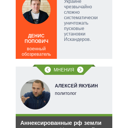
 но
Украине
на к
чрезвычайно
сложно
руем
систематически
уничтожать
от
пусковые
ЛЕО
установки
ДЕНИС
пол
Искандеров.
ПОПОВИЧ
обо
военный
щита
обозреватель
 сети
МНЕНИЯ
овым
акам.
АЛЕКСЕЙ ЯКУБИН
политолог
тий
и
Аннексированные рф земли
Рез