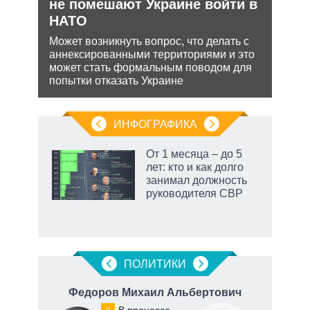
уси
не помешают Украине войти в
рф 
–
НАТО
Несм
обяз
Может возникнуть вопрос, что делать с
поли
аннексированными территориями и это
жной
важн
может стать формальным поводом для
а
попытки отказать Украине
анк и
ИНФОГРАФИКА
еля
От 1 месяца – до 5
лет: кто и как долго
занимал должность
руководителя СВР
рф
ПОЛИТИКИ
ч
Федоров Михаил Альбертович
В процессе
0