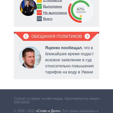
66
33
Выполнено
67
217
67%
Не выполнено
105
о
выполнено
0
Всего
322
ОБЕЩАНИЯ ПОЛИТИКОВ
л
Яценко пообещал
, что в
ближайшее время подаст
исковое заявление в суд
относительно повышения
тарифов на воду в Умани
горо
Субъект в сфере онлайн-медиа. Идентификатор медиа –
R40-05063
© 2009—2026
«Слово и Дело»
.
Все права защищены и