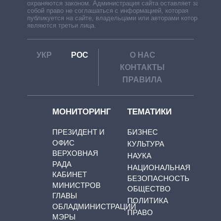
охраняются законом. Администрация сайта оставляет за
собой право не соглашаться с информацией, которая
публикуется на сайте, владельцами или авторами которой
являются третьи лица.
УКР
РОС
О НАС
КОНТАКТЫ
ПРАВИЛА
МОНИТОРИНГ
ТЕМАТИКИ
ПРЕЗИДЕНТ И
БИЗНЕС
ОФИС
КУЛЬТУРА
ВЕРХОВНАЯ
НАУКА
РАДА
НАЦИОНАЛЬНАЯ
КАБИНЕТ
БЕЗОПАСНОСТЬ
МИНИСТРОВ
ОБЩЕСТВО
ГЛАВЫ
ПОЛИТИКА
ОБЛАДМИНИСТРАЦИЙ
ПРАВО
МЭРЫ