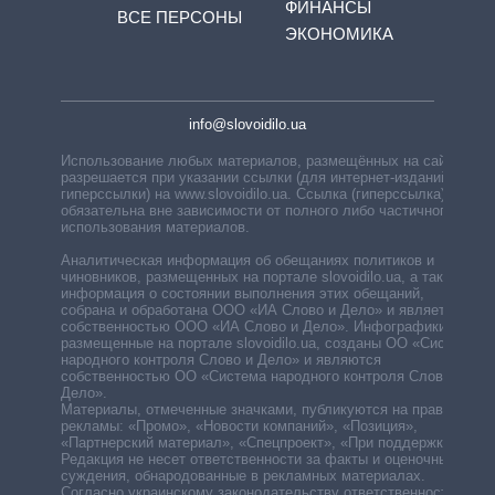
ФИНАНСЫ
ВСЕ ПЕРСОНЫ
ЭКОНОМИКА
info@slovoidilo.ua
Использование любых материалов, размещённых на сайте,
разрешается при указании ссылки (для интернет-изданий —
гиперссылки) на www.slovoidilo.ua. Ссылка (гиперссылка)
обязательна вне зависимости от полного либо частичного
использования материалов.
Аналитическая информация об обещаниях политиков и
чиновников, размещенных на портале slovoidilo.ua, а также
информация о состоянии выполнения этих обещаний,
собрана и обработана ООО «ИА Слово и Дело» и является
собственностью ООО «ИА Слово и Дело». Инфографики,
размещенные на портале slovoidilo.ua, созданы ОО «Система
народного контроля Слово и Дело» и являются
собственностью ОО «Система народного контроля Слово и
Дело».
Материалы, отмеченные значками, публикуются на правах
рекламы: «Промо», «Новости компаний», «Позиция»,
«Партнерский материал», «Спецпроект», «При поддержке».
Редакция не несет ответственности за факты и оценочные
суждения, обнародованные в рекламных материалах.
Согласно украинскому законодательству ответственность за