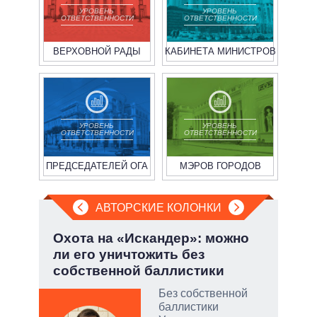
УРОВЕНЬ
УРОВЕНЬ
ОТВЕТСТВЕННОСТИ
ОТВЕТСТВЕННОСТИ
ВЕРХОВНОЙ РАДЫ
КАБИНЕТА МИНИСТРОВ
УРОВЕНЬ
УРОВЕНЬ
ОТВЕТСТВЕННОСТИ
ОТВЕТСТВЕННОСТИ
ПРЕДСЕДАТЕЛЕЙ ОГА
МЭРОВ ГОРОДОВ
АВТОРСКИЕ КОЛОНКИ
а ли
Охота на «Искандер»: можно
Зел
?
ли его уничтожить без
Кол
собственной баллистики
 и
о
Без собственной
баллистики