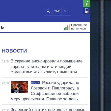
УКР
РОС
Сравнение
ТЬ
политиков
СТРАЦИЙ
МЭРЫ
ВСЕ ПЕРСОНЫ
НОВОСТИ
В Украине анонсировали повышение
23:45
зарплат учителям и стипендий
студентам: как вырастут выплаты
Россия ударила по
ИТОГИ
22:53
Лозовой и Павлограду, а
Стефанишиной избрали
меру пресечения. Главное за день
Зеленский на этих выходных впервые
22:32