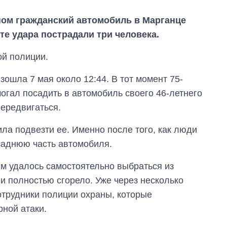
ном гражданский автомобиль в Марганце
ате удара пострадали три человека.
ой полиции.
ошла 7 мая около 12:44. В тот момент 75-
огал посадить в автомобиль своего 46-летнего
передвигаться.
ла подвезти ее. Именно после того, как люди
 заднюю часть автомобиля.
м удалось самостоятельно выбраться из
Как изменился
и полностью сгорело. Уже через несколько
бюджет
Министерства
отрудники полиции охраны, которые
обороны за 13 лет
рной атаки.
войны с россией