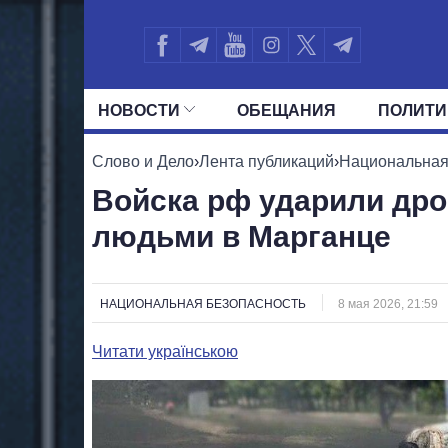
НОВОСТИ
ОБЕЩАНИЯ
ПОЛИТИ
ВСЕ ПОЛИТИКИ
ПРЕЗИДЕНТ И ОФ
Слово и Дело
›
Лента публикаций
›
Национальная
Войска рф ударили др
людьми в Марганце
НАЦИОНАЛЬНАЯ БЕЗОПАСНОСТЬ
8 мая 2026, 21:59
Читати українською