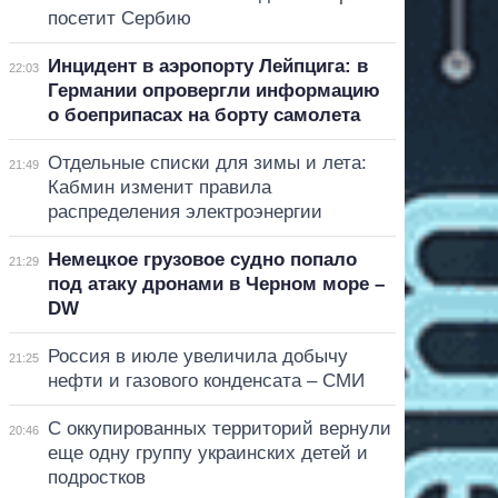
посетит Сербию
Инцидент в аэропорту Лейпцига: в
22:03
Германии опровергли информацию
о боеприпасах на борту самолета
Отдельные списки для зимы и лета:
21:49
Кабмин изменит правила
распределения электроэнергии
Немецкое грузовое судно попало
21:29
под атаку дронами в Черном море –
DW
Россия в июле увеличила добычу
21:25
нефти и газового конденсата – СМИ
С оккупированных территорий вернули
20:46
еще одну группу украинских детей и
подростков