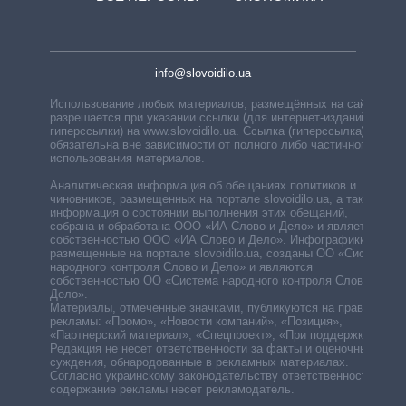
info@slovoidilo.ua
Использование любых материалов, размещённых на сайте,
разрешается при указании ссылки (для интернет-изданий —
гиперссылки) на www.slovoidilo.ua. Ссылка (гиперссылка)
обязательна вне зависимости от полного либо частичного
использования материалов.
Аналитическая информация об обещаниях политиков и
чиновников, размещенных на портале slovoidilo.ua, а также
информация о состоянии выполнения этих обещаний,
собрана и обработана ООО «ИА Слово и Дело» и является
собственностью ООО «ИА Слово и Дело». Инфографики,
размещенные на портале slovoidilo.ua, созданы ОО «Система
народного контроля Слово и Дело» и являются
собственностью ОО «Система народного контроля Слово и
Дело».
Материалы, отмеченные значками, публикуются на правах
рекламы: «Промо», «Новости компаний», «Позиция»,
«Партнерский материал», «Спецпроект», «При поддержке».
Редакция не несет ответственности за факты и оценочные
суждения, обнародованные в рекламных материалах.
Согласно украинскому законодательству ответственность за
содержание рекламы несет рекламодатель.