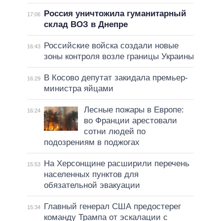
Россия уничтожила гуманитарный
17:06
склад ВОЗ в Днепре
Российские войска создали новые
16:43
зоны контроля возле границы Украины
В Косово депутат закидала премьер-
16:29
министра яйцами
Лесные пожары в Европе:
16:24
во Франции арестовали
сотни людей по
подозрениям в поджогах
На Херсонщине расширили перечень
15:53
населенных пунктов для
обязательной эвакуации
Главный генерал США предостерег
15:34
команду Трампа от эскалации с