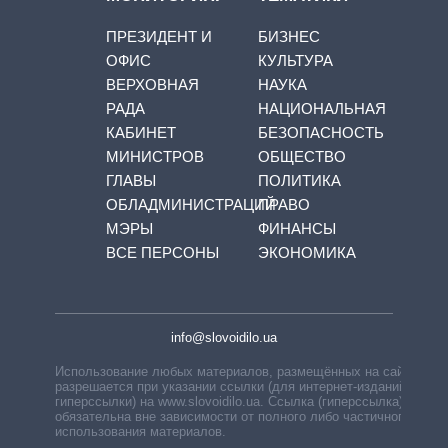
ПРЕЗИДЕНТ И
БИЗНЕС
ОФИС
КУЛЬТУРА
ВЕРХОВНАЯ
НАУКА
РАДА
НАЦИОНАЛЬНАЯ
КАБИНЕТ
БЕЗОПАСНОСТЬ
МИНИСТРОВ
ОБЩЕСТВО
ГЛАВЫ
ПОЛИТИКА
ОБЛАДМИНИСТРАЦИЙ
ПРАВО
МЭРЫ
ФИНАНСЫ
ВСЕ ПЕРСОНЫ
ЭКОНОМИКА
info@slovoidilo.ua
Использование любых материалов, размещённых на сайте,
разрешается при указании ссылки (для интернет-изданий —
гиперссылки) на www.slovoidilo.ua. Ссылка (гиперссылка)
обязательна вне зависимости от полного либо частичного
использования материалов.