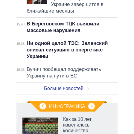
Украине завершится в
ближайшие месяцы
В Береговском ТЦК выявили
15:48
массовые нарушения
Ни одной целой ТЭС: Зеленский
15:38
описал ситуацию в энергетике
Украины
Вучич пообещал поддерживать
15:35
Украину на пути в ЕС
Больше новостей
ИНФОГРАФИКА
Как за 10 лет
изменилось
не за
количество