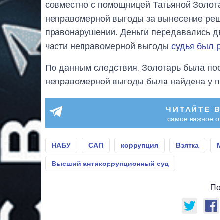
совместно с помощницей Татьяной Золота
неправомерной выгоды за вынесение реш
правонарушении. Деньги передавались д
части неправомерной выгоды
судья был 
По данным следствия, Золотарь была пос
неправомерной выгоды была найдена у п
ЧИТАЙТЕ 
самое важное о
НАБУ
САП
коррупция
Взятка
Высший антикоррупционный суд
По