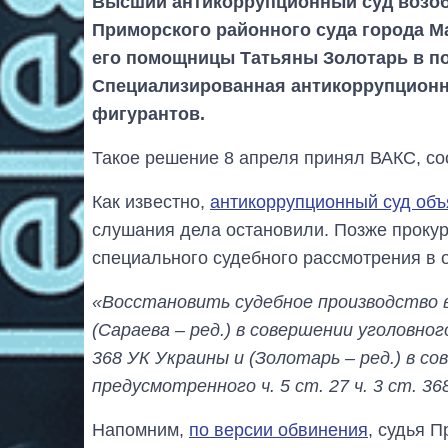
Высший антикоррупционный суд возоб
Приморского районного суда города М
его помощницы Татьяны Золотарь в п
Специализированная антикоррупционна
фигурантов.
Такое решение 8 апреля принял ВАКС, со
Как известно,
антикоррупционный суд объ
слушания дела остановили. Позже проку
специального судебного рассмотрения в
«Восстановить судебное производство в
(Сараева – ред.) в совершении уголовно
368 УК Украины и (Золотарь – ред.) в с
предусмотренного ч. 5 ст. 27 ч. 3 ст. 3
Напомним,
по версии обвинения
, судья 