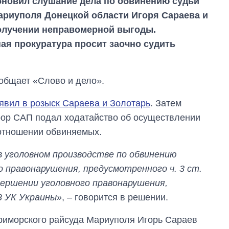
новил слушание дела по обвинению судьи
ариуполя Донецкой области Игоря Сараева и
олучении неправомерной выгоды.
я прокуратура просит заочно судить
общает «Слово и дело».
явил в розыск Сараева и Золотарь
. Затем
рор САП подал ходатайство об осуществлении
 отношении обвиняемых.
 уголовном производстве по обвинению
го правонарушения, предусмотренного ч. 3 ст.
овершении уголовного правонарушения,
Дефицит памяти:
68 УК Украины»
, – говорится в решении.
как вырос спрос
на чипы за
Приморского райсуда Мариуполя Игорь Сараев
последние годы и