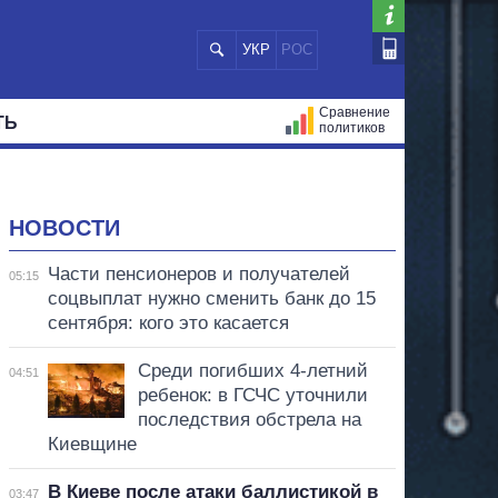
УКР
РОС
Сравнение
ТЬ
политиков
СТРАЦИЙ
МЭРЫ
ВСЕ ПЕРСОНЫ
НОВОСТИ
Части пенсионеров и получателей
05:15
соцвыплат нужно сменить банк до 15
сентября: кого это касается
Среди погибших 4-летний
04:51
ребенок: в ГСЧС уточнили
последствия обстрела на
Киевщине
В Киеве после атаки баллистикой в
03:47