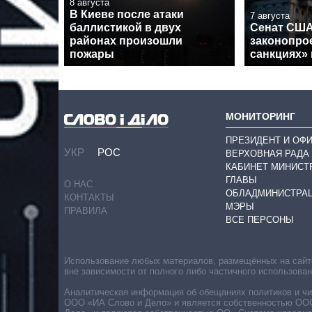
8 августа
В Киеве после атаки
7 августа
баллистикой в двух
Сенат США
районах произошли
законопрое
пожары
санкциях»
МОНИТОРИНГ
ПРЕЗИДЕНТ И ОФ
УКР
РОС
ВЕРХОВНАЯ РАДА
КАБИНЕТ МИНИСТ
ГЛАВЫ
О НАС
ОБЛАДМИНИСТРА
КОНТАКТЫ
МЭРЫ
ПРАВИЛА
ВСЕ ПЕРСОНЫ
Использование любых материалов, размещённых на сайте,
вне зависимости от полного либо частичного использова
Аналитическая информация об обещаниях политиков и чин
ООО «ИА Слово и Дело» и является собственностью ООО 