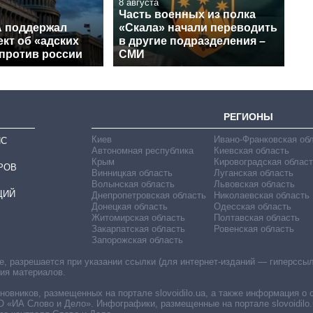
8 августа
Часть военных из полка
 поддержал
«Скала» начали переводить
кт об «адских
в другие подразделения –
 против россии
СМИ
РЕГИОНЫ
Киев
Ивано-Франковская об
ИС
Автономная республика
Киевская область
Крым
Кировоградская област
РОВ
Винницкая область
Луганская область
Волынская область
Львовская область
ЦИЙ
Днепропетровская область
Николаевская область
Донецкая область
Одесская область
Житомирская область
Полтавская область
Закарпатская область
Ровенская область
Запорожская область
 разрешается при указании ссылки (для интернет-изданий — гиперссылки
ния материалов.
овников, размещенных на портале slovoidilo.ua, а также информация о 
«ИА Слово и Дело». Инфографики, размещенные на портале slovoidilo.