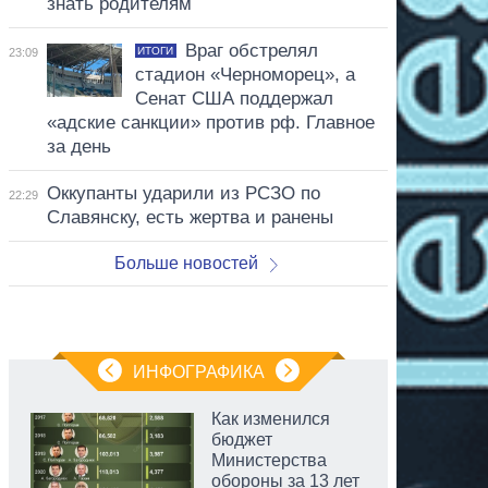
знать родителям
Враг обстрелял
ИТОГИ
23:09
стадион «Черноморец», а
Сенат США поддержал
«адские санкции» против рф. Главное
за день
Оккупанты ударили из РСЗО по
22:29
Славянску, есть жертва и ранены
Больше новостей
ИНФОГРАФИКА
Как изменился
бюджет
Министерства
обороны за 13 лет