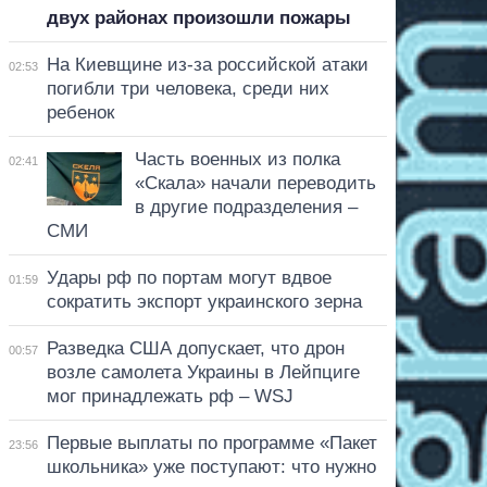
двух районах произошли пожары
На Киевщине из-за российской атаки
02:53
погибли три человека, среди них
ребенок
Часть военных из полка
02:41
«Скала» начали переводить
в другие подразделения –
СМИ
Удары рф по портам могут вдвое
01:59
сократить экспорт украинского зерна
Разведка США допускает, что дрон
00:57
возле самолета Украины в Лейпциге
мог принадлежать рф – WSJ
Первые выплаты по программе «Пакет
23:56
школьника» уже поступают: что нужно