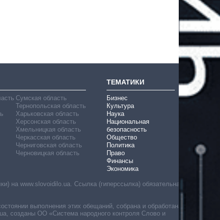
ТЕМАТИКИ
ласть
Сумская область
Бизнес
Тернопольская область
Культура
ь
Харьковская область
Наука
Херсонская область
Национальная
Хмельницкая область
безопасность
Черкасская область
Общество
Черниговская область
Политика
Черновицкая область
Право
Финансы
Экономика
) на www.slovoidilo.ua. Ссылка (гиперссылка) обязательна
состоянии выполнения этих обещаний, собрана и обработана
ua, созданы ОО «Система народного контроля Слово и