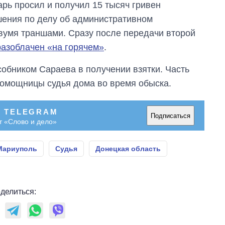
рь просил и получил 15 тысяч гривен
что прогнозируют
на 2027-й
ения по делу об административном
вумя траншами. Сразу после передачи второй
разоблачен «на горячем»
.
обником Сараева в получении взятки. Часть
омощницы судья дома во время обыска.
В TELEGRAM
Подписаться
т «Слово и дело»
Мариуполь
Судья
Донецкая область
делиться: