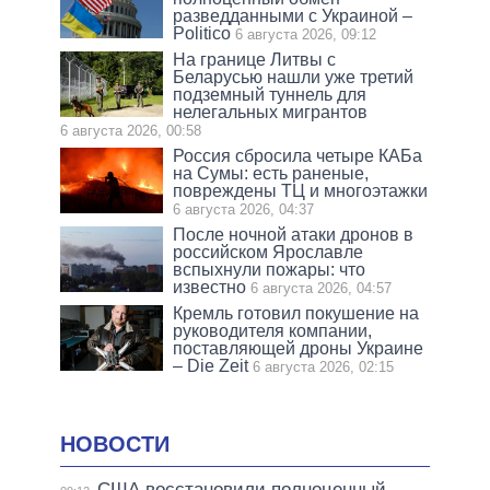
разведданными с Украиной –
Politico
6 августа 2026, 09:12
На границе Литвы с
Беларусью нашли уже третий
подземный туннель для
нелегальных мигрантов
6 августа 2026, 00:58
Россия сбросила четыре КАБа
на Сумы: есть раненые,
повреждены ТЦ и многоэтажки
6 августа 2026, 04:37
После ночной атаки дронов в
российском Ярославле
вспыхнули пожары: что
известно
6 августа 2026, 04:57
Кремль готовил покушение на
руководителя компании,
поставляющей дроны Украине
– Die Zeit
6 августа 2026, 02:15
НОВОСТИ
США восстановили полноценный