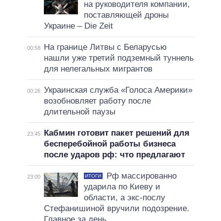
на руководителя компании,
поставляющей дроны
Украине – Die Zeit
На границе Литвы с Беларусью
00:58
нашли уже третий подземный туннель
для нелегальных мигрантов
Украинская служба «Голоса Америки»
00:26
возобновляет работу после
длительной паузы
Кабмин готовит пакет решений для
23:45
бесперебойной работы бизнеса
после ударов рф: что предлагают
Рф массированно
ИТОГИ
23:00
ударила по Киеву и
области, а экс-послу
Стефанишиной вручили подозрение.
Главное за день