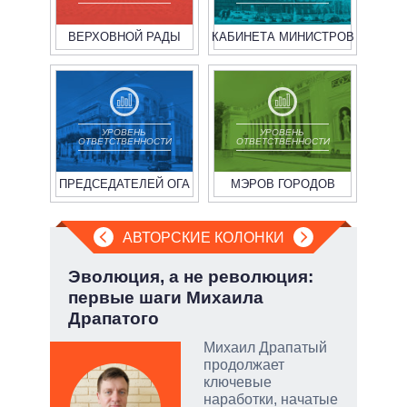
ВЕРХОВНОЙ РАДЫ
КАБИНЕТА МИНИСТРОВ
УРОВЕНЬ
УРОВЕНЬ
ОТВЕТСТВЕННОСТИ
ОТВЕТСТВЕННОСТИ
ПРЕДСЕДАТЕЛЕЙ ОГА
МЭРОВ ГОРОДОВ
АВТОРСКИЕ КОЛОНКИ
но
Эволюция, а не революция:
Пят
первые шаги Михаила
Укр
Драпатого
ой
Михаил Драпатый
продолжает
ключевые
наработки, начатые