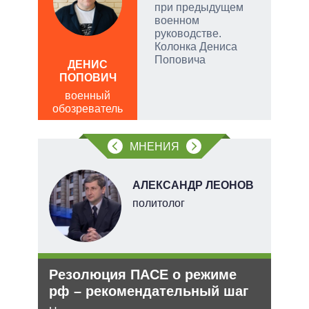
при предыдущем
и
военном
руководстве.
Колонка Дениса
АЛ
Поповича
Р
ДЕНИС
ПОПОВИЧ
пол
обо
военный
обозреватель
МНЕНИЯ
О
АЛЕКСАНДР ЛЕОНОВ
перт
политолог
Резолюция ПАСЕ о режиме
Рос
рф – рекомендательный шаг
нич
Укр