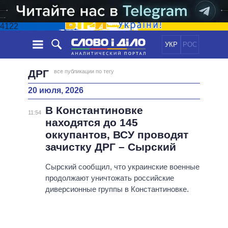
4122
УКР
РОС
НОВОСТИ
ДРГ
все публикации по тегу
20 июля, 2026
ОБЕЩАНИЯ
ЛЕНТА
ПОЛИТИКА
В Константиновке
СОБЫТИЯ
ЭКОНОМИКА
11:54
ПОЛИТИКИ
находятся до 145
СТАТЬИ
ОБЩЕСТВО
оккупантов, ВСУ проводят
ИНФОГРАФИКА
МНЕНИЯ
МИР
ВСЕ ПОЛИТИКИ
зачистку ДРГ – Сырский
ОБЗОРЫ
ПРЕЗИДЕНТ И ОФИС
ВИДЕО
Сырский сообщил, что украинские военные
ДАЙДЖЕСТЫ
ВЕРХОВНАЯ РАДА
продолжают уничтожать российские
ПОДДЕРЖАТЬ
КАБИНЕТ МИНИСТРОВ
диверсионные группы в Константиновке.
ГЛАВЫ ОБЛАДМИНИСТРАЦИЙ
СРАВНЕНИЕ ПОЛИТИКОВ
МЭРЫ