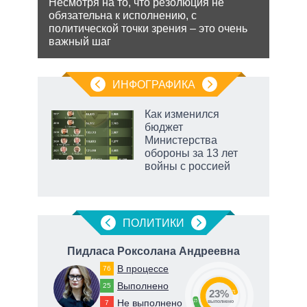
Несмотря на то, что резолюция не
обязательна к исполнению, с
ения
Разм
политической точки зрения – это очень
терр
важный шаг
ляет
Минс
сове
ИНФОГРАФИКА
Как изменился
бюджет
Министерства
обороны за 13 лет
войны с россией
рф
ПОЛИТИКИ
вна
Пидласа Роксолана Андреевна
В процессе
76
Выполнено
25
23%
71
Не выполнено
23
7
о
выполнено