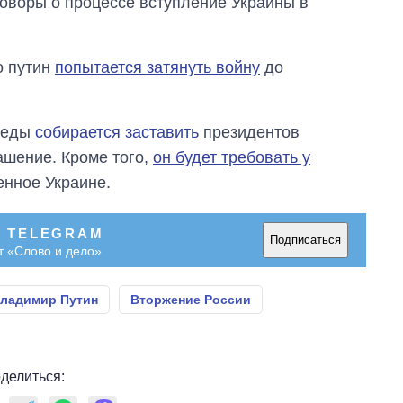
говоры о процессе вступление Украины в
о путин
попытается затянуть войну
до
обеды
собирается заставить
президентов
ашение. Кроме того,
он будет требовать у
енное Украине.
В TELEGRAM
Подписаться
т «Слово и дело»
ладимир Путин
Вторжение России
делиться: