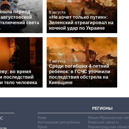
рошла период
8 августа
 августовской
«Не хочет только путин»:
отключений света
Зеленский отреагировал на
ь
ночной удар по Украине
8 августа
Среди погибших 4-летний
еву: во время
ребенок: в ГСЧС уточнили
и последствий
последствия обстрела на
и тело человека
Киевщине
РЕГИОНЫ
Киев
Ивано-Франковская об
ИС
Автономная республика
Киевская область
Крым
Кировоградская област