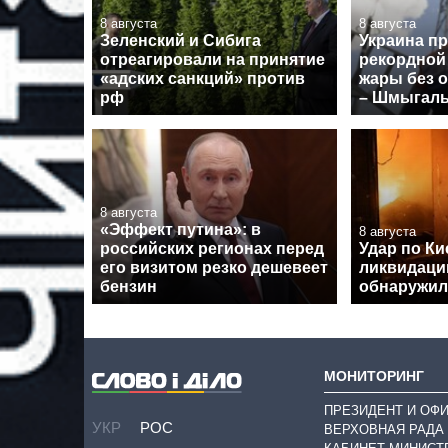
8 августа
8 августа
Зеленский и Сибига
Украина п
отреагировали на принятие
рекордной
«адских санкций» против
жары без 
рф
– Шмыгал
8 августа
«Эффект путина»: в
8 августа
российских регионах перед
Удар по Ки
его визитом резко дешевеет
ликвидаци
бензин
обнаружил
МОНИТОРИНГ
ПРЕЗИДЕНТ И ОФ
УКР
РОС
ВЕРХОВНАЯ РАДА