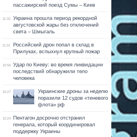
пассажирский поезд Сумы – Киев
Украина прошла период рекордной
11:32
августовской жары без отключений
света – Шмыгаль
Российский дрон попал в склад в
11:01
Прилуках, вспыхнул крупный пожар
Удар по Киеву: во время ликвидации
10:56
последствий обнаружили тело
человека
Украинские дроны за неделю
10:27
поразили 12 судов «теневого
флота» рф
Пентагон досрочно отстранил
10:24
генерала, который координировал
поддержку Украины