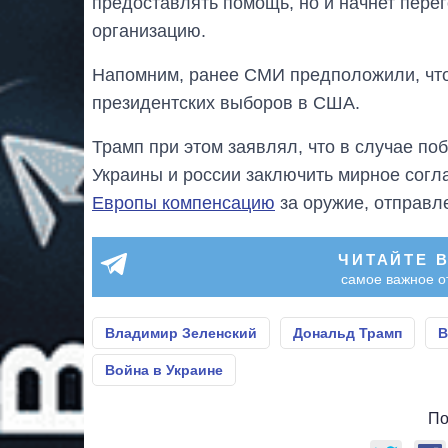
предоставлять помощь, но и начнет пере
организацию.
Напомним, ранее СМИ предположили, чт
президентских выборов в США.
Трамп при этом заявлял, что в случае п
Украины и россии заключить мирное согл
Европы компенсацию
за оружие, отправл
ЧИТАЙТЕ 
самое важное о
Владимир Зеленский
Дональд Трамп
В
Война в Украине
По