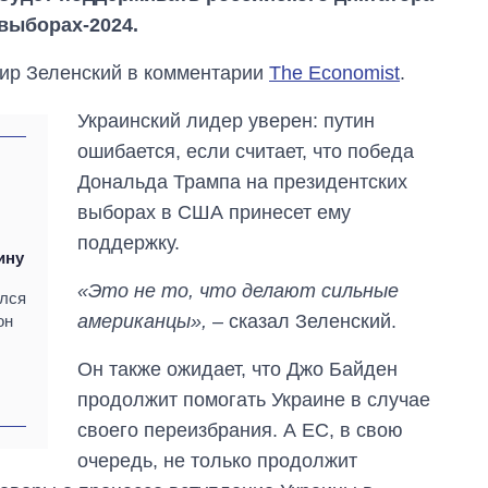
выборах-2024.
ир Зеленский в комментарии
The Economist
.
Украинский лидер уверен: путин
ошибается, если считает, что победа
Дональда Трампа на президентских
выборах в США принесет ему
поддержку.
ину
«Это не то, что делают сильные
ался
американцы»,
– сказал Зеленский.
он
Он также ожидает, что Джо Байден
От 1 месяца – до 5
лет: кто и как долго
продолжит помогать Украине в случае
занимал
своего переизбрания. А ЕС, в свою
должность
руководителя СВР
очередь, не только продолжит