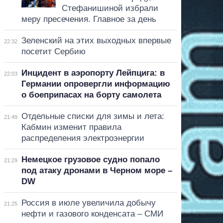
Стефанишиной избрали
меру пресечения. Главное за день
Зеленский на этих выходных впервые
22:32
посетит Сербию
Инцидент в аэропорту Лейпцига: в
22:03
Германии опровергли информацию
о боеприпасах на борту самолета
Отдельные списки для зимы и лета:
21:49
Кабмин изменит правила
распределения электроэнергии
Немецкое грузовое судно попало
21:29
под атаку дронами в Черном море –
DW
Россия в июле увеличила добычу
21:25
нефти и газового конденсата – СМИ