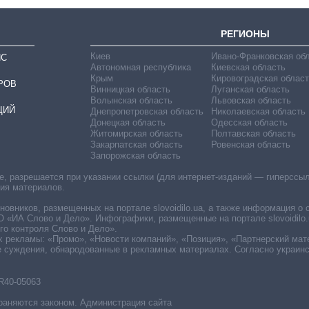
РЕГИОНЫ
Киев
Ивано-Франковская об
ИС
Автономная республика
Киевская область
Крым
Кировоградская област
РОВ
Винницкая область
Луганская область
Волынская область
Львовская область
ЦИЙ
Днепропетровская область
Николаевская область
Донецкая область
Одесская область
Житомирская область
Полтавская область
Закарпатская область
Ровенская область
Запорожская область
 разрешается при указании ссылки (для интернет-изданий — гиперссылки
ния материалов.
овников, размещенных на портале slovoidilo.ua, а также информация о 
«ИА Слово и Дело». Инфографики, размещенные на портале slovoidilo.
о контроля Слово и Дело».
х рекламы: «Промо», «Новости компаний», «Позиция», «Партнерский мат
е суждения, обнародованные в рекламных материалах. Согласно украин
R40-05063
раняются законом. Администрация сайта