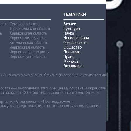
ТЕМАТИКИ
ласть
Сумская область
Бизнес
Тернопольская область
Культура
ь
Харьковская область
Наука
Херсонская область
Национальная
Хмельницкая область
безопасность
Черкасская область
Общество
Черниговская область
Политика
Черновицкая область
Право
Финансы
Экономика
) на www.slovoidilo.ua. Ссылка (гиперссылка) обязательна
состоянии выполнения этих обещаний, собрана и обработана
ua, созданы ОО «Система народного контроля Слово и
ериал», «Спецпроект», «При поддержке».
скому законодательству ответственность за содержание