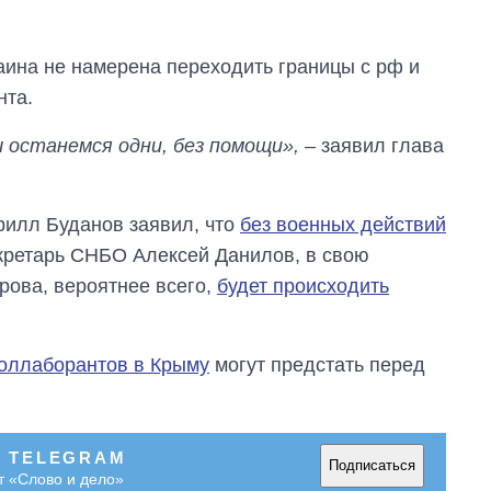
раина не намерена переходить границы с рф и
нта.
ы останемся одни, без помощи»,
– заявил глава
рилл Буданов заявил, что
без военных действий
екретарь СНБО Алексей Данилов, в свою
трова, вероятнее всего,
будет происходить
коллаборантов в Крыму
могут предстать перед
В TELEGRAM
Подписаться
т «Слово и дело»