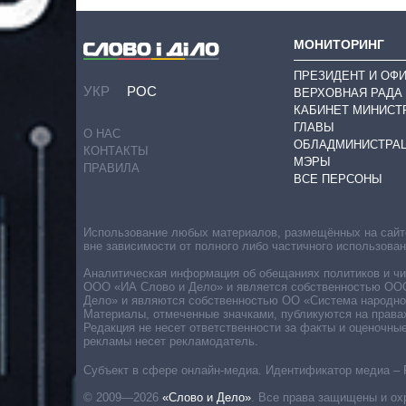
МОНИТОРИНГ
ПРЕЗИДЕНТ И ОФ
УКР
РОС
ВЕРХОВНАЯ РАДА
КАБИНЕТ МИНИСТ
ГЛАВЫ
О НАС
ОБЛАДМИНИСТРА
КОНТАКТЫ
МЭРЫ
ПРАВИЛА
ВСЕ ПЕРСОНЫ
Использование любых материалов, размещённых на сайте,
вне зависимости от полного либо частичного использова
Аналитическая информация об обещаниях политиков и чин
ООО «ИА Слово и Дело» и является собственностью ООО 
Дело» и являются собственностью ОО «Система народног
Материалы, отмеченные значками, публикуются на права
Редакция не несет ответственности за факты и оценочны
рекламы несет рекламодатель.
Субъект в сфере онлайн-медиа. Идентификатор медиа – 
© 2009—2026
«Слово и Дело»
.
Все права защищены и ох