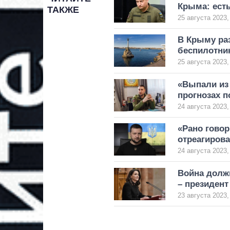
Крыма: ест
ТАКЖЕ
25 августа 2023,
В Крыму ра
беспилотни
25 августа 2023,
«Выпали из 
прогнозах 
24 августа 2023,
«Рано гово
отреагиров
24 августа 2023,
Война должн
– президент
23 августа 2023,