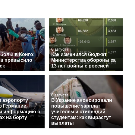
6 августа
болы в Конго:
Как изменился бюджет
тв превысило
Министерства обороны за
ек
13 лет войны с россией
6 августа
в аэропорту
В Украине анонсировали
в Германии
повышение зарплат
и информацию о
учителям и стипендий
ах на борту
студентам: как вырастут
выплаты