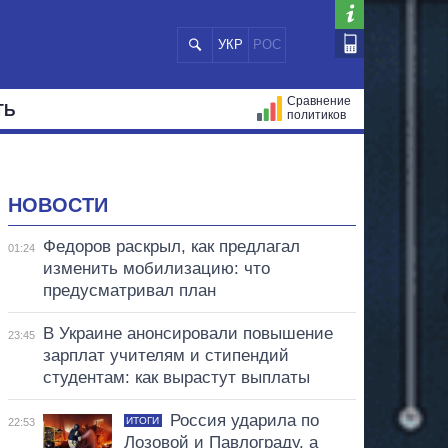
УКР
РОС
Сравнение
ТЬ
политиков
СТРАЦИЙ
МЭРЫ
ВСЕ ПЕРСОНЫ
НОВОСТИ
Федоров раскрыл, как предлагал
01:24
изменить мобилизацию: что
предусматривал план
В Украине анонсировали повышение
23:45
зарплат учителям и стипендий
студентам: как вырастут выплаты
Россия ударила по
ИТОГИ
22:53
Лозовой и Павлограду, а