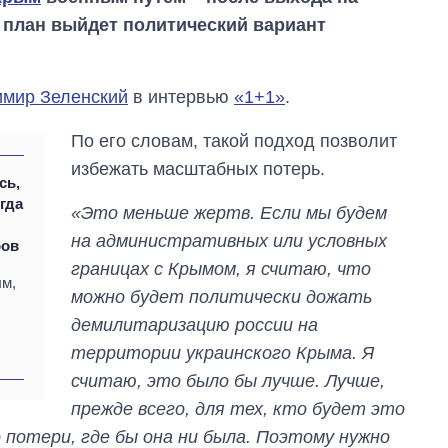
 план выйдет политический вариант
мир Зеленский
в интервью
«1+1»
.
По его словам, такой подход позволит
избежать масштабных потерь.
сь,
огда
«Это меньше жертв. Если мы будем
на административных или условных
ров
границах с Крымом, я считаю, что
ым,
можно будет политически дожать
демилитаризацию россии на
Как выросли
территории украинского Крыма. Я
тарифы на
холодную воду в
считаю, это было бы лучше. Лучше,
городах Украины
прежде всего, для тех, кто будет это
на начало августа
 потери, где бы она ни была. Поэтому нужно