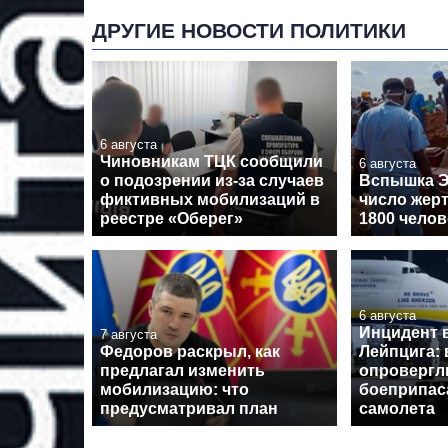
ДРУГИЕ НОВОСТИ ПОЛИТИКИ
6 августа
Чиновникам ТЦК сообщили
6 августа
о подозрении из-за случаев
Вспышка Э
фиктивных мобилизаций в
число жер
реестре «Оберег»
1800 челов
6 августа
Инцидент 
7 августа
Федоров раскрыл, как
Лейпцига: 
предлагал изменить
опровергл
мобилизацию: что
боеприпас
предусматривал план
самолета