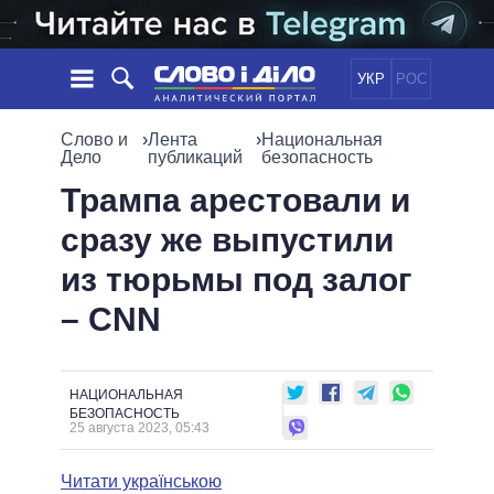
УКР
РОС
НОВОСТИ
Слово и
›
Лента
›
Национальная
Дело
публикаций
безопасность
ОБЕЩАНИЯ
ЛЕНТА
ПОЛИТИКА
Трампа арестовали и
СОБЫТИЯ
ЭКОНОМИКА
сразу же выпустили
ПОЛИТИКИ
СТАТЬИ
ОБЩЕСТВО
из тюрьмы под залог
ИНФОГРАФИКА
МНЕНИЯ
МИР
ВСЕ ПОЛИТИКИ
– CNN
ОБЗОРЫ
ПРЕЗИДЕНТ И ОФИС
ВИДЕО
ДАЙДЖЕСТЫ
ВЕРХОВНАЯ РАДА
ПОДДЕРЖАТЬ
КАБИНЕТ МИНИСТРОВ
НАЦИОНАЛЬНАЯ
ГЛАВЫ ОБЛАДМИНИСТРАЦИЙ
БЕЗОПАСНОСТЬ
СРАВНЕНИЕ ПОЛИТИКОВ
25 августа 2023, 05:43
МЭРЫ
ВСЕ ПЕРСОНЫ
Читати українською