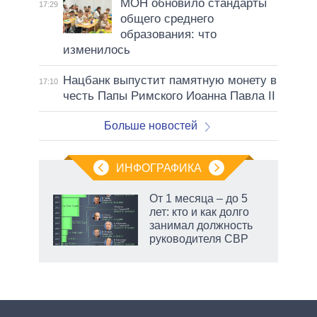
МОН обновило стандарты
17:29
общего среднего
образования: что
изменилось
Нацбанк выпустит памятную монету в
17:10
честь Папы Римского Иоанна Павла II
Больше новостей
ИНФОГРАФИКА
еля
От 1 месяца – до 5
лет: кто и как долго
занимал должность
руководителя СВР
рф