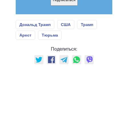
Дональд Трамп
США
Трамп
Арест
Тюрьма
Поделиться: