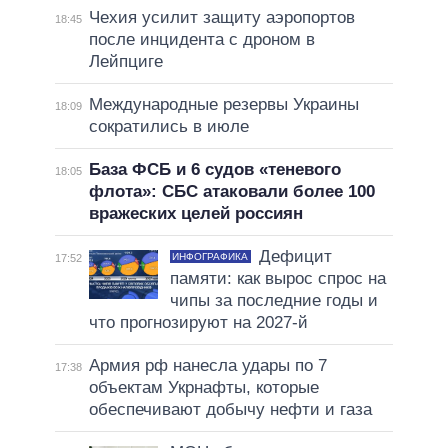
Чехия усилит защиту аэропортов
18:45
после инцидента с дроном в
Лейпциге
Международные резервы Украины
18:09
сократились в июле
База ФСБ и 6 судов «теневого
18:05
флота»: СБС атаковали более 100
вражеских целей россиян
Дефицит
ИНФОГРАФИКА
17:52
памяти: как вырос спрос на
чипы за последние годы и
что прогнозируют на 2027-й
Армия рф нанесла удары по 7
17:38
объектам Укрнафты, которые
обеспечивают добычу нефти и газа