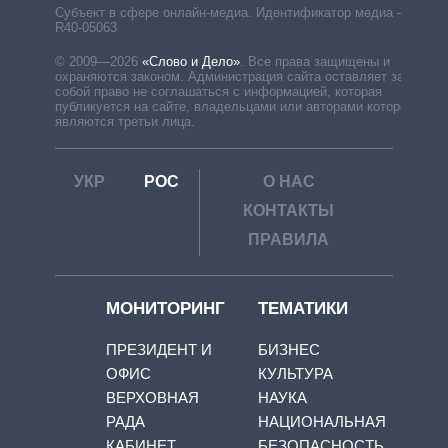
Субъект в сфере онлайн-медиа. Идентификатор медиа –
R40-05063
© 2009—2026
«Слово и Дело»
.
Все права защищены и
охраняются законом. Администрация сайта оставляет за
собой право не соглашаться с информацией, которая
публикуется на сайте, владельцами или авторами которой
являются третьи лица.
УКР
РОС
О НАС
КОНТАКТЫ
ПРАВИЛА
МОНИТОРИНГ
ТЕМАТИКИ
ПРЕЗИДЕНТ И
БИЗНЕС
ОФИС
КУЛЬТУРА
ВЕРХОВНАЯ
НАУКА
РАДА
НАЦИОНАЛЬНАЯ
КАБИНЕТ
БЕЗОПАСНОСТЬ