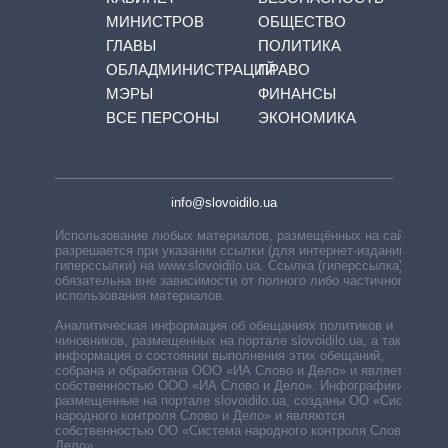
МИНИСТРОВ
ОБЩЕСТВО
ГЛАВЫ
ПОЛИТИКА
ОБЛАДМИНИСТРАЦИЙ
ПРАВО
МЭРЫ
ФИНАНСЫ
ВСЕ ПЕРСОНЫ
ЭКОНОМИКА
info@slovoidilo.ua
Использование любых материалов, размещённых на сайте,
разрешается при указании ссылки (для интернет-изданий —
гиперссылки) на www.slovoidilo.ua. Ссылка (гиперссылка)
обязательна вне зависимости от полного либо частичного
использования материалов.
Аналитическая информация об обещаниях политиков и
чиновников, размещенных на портале slovoidilo.ua, а также
информация о состоянии выполнения этих обещаний,
собрана и обработана ООО «ИА Слово и Дело» и является
собственностью ООО «ИА Слово и Дело». Инфографики,
размещенные на портале slovoidilo.ua, созданы ОО «Система
народного контроля Слово и Дело» и являются
собственностью ОО «Система народного контроля Слово и
Дело».