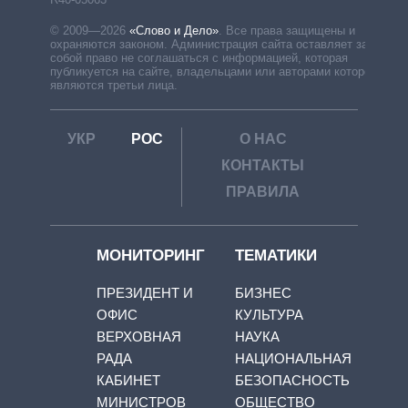
© 2009—2026
«Слово и Дело»
.
Все права защищены и
охраняются законом. Администрация сайта оставляет за
собой право не соглашаться с информацией, которая
публикуется на сайте, владельцами или авторами которой
являются третьи лица.
УКР
РОС
О НАС
КОНТАКТЫ
ПРАВИЛА
МОНИТОРИНГ
ТЕМАТИКИ
ПРЕЗИДЕНТ И
БИЗНЕС
ОФИС
КУЛЬТУРА
ВЕРХОВНАЯ
НАУКА
РАДА
НАЦИОНАЛЬНАЯ
КАБИНЕТ
БЕЗОПАСНОСТЬ
МИНИСТРОВ
ОБЩЕСТВО