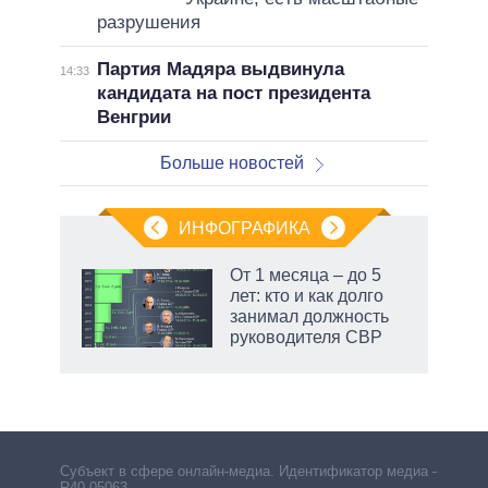
разрушения
Партия Мадяра выдвинула
14:33
кандидата на пост президента
Венгрии
Больше новостей
ИНФОГРАФИКА
 как
От 1 месяца – до 5
чипы
лет: кто и как долго
ды и
занимал должность
т на
руководителя СВР
Субъект в сфере онлайн-медиа. Идентификатор медиа –
R40-05063