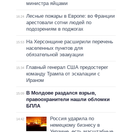
министра яйцами
Лесные пожары в Европе: во Франции
16:24
арестовали сотни людей по
подозрениям в поджогах
На Херсонщине расширили перечень
15:53
населенных пунктов для
обязательной эвакуации
Главный генерал США предостерег
15:34
команду Трампа от эскалации с
Ираном
В Молдове раздался взрыв,
15:09
правоохранители нашли обломки
БПЛА
Россия ударила по
14:42
немецкому бизнесу в
Украине, есть масштабные