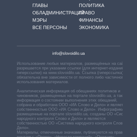
ГЛАВЫ
ПОЛИТИКА
ОБЛАДМИНИСТРАЦИЙ
ПРАВО
МЭРЫ
ФИНАНСЫ
ВСЕ ПЕРСОНЫ
ЭКОНОМИКА
info@slovoidilo.ua
Использование любых материалов, размещённых на сайте,
разрешается при указании ссылки (для интернет-изданий —
гиперссылки) на www.slovoidilo.ua. Ссылка (гиперссылка)
обязательна вне зависимости от полного либо частичного
использования материалов.
Аналитическая информация об обещаниях политиков и
чиновников, размещенных на портале slovoidilo.ua, а также
информация о состоянии выполнения этих обещаний,
собрана и обработана ООО «ИА Слово и Дело» и является
собственностью ООО «ИА Слово и Дело». Инфографики,
размещенные на портале slovoidilo.ua, созданы ОО «Система
народного контроля Слово и Дело» и являются
собственностью ОО «Система народного контроля Слово и
Дело».
Материалы, отмеченные значками, публикуются на правах
рекламы: «Промо», «Новости компаний», «Позиция»,