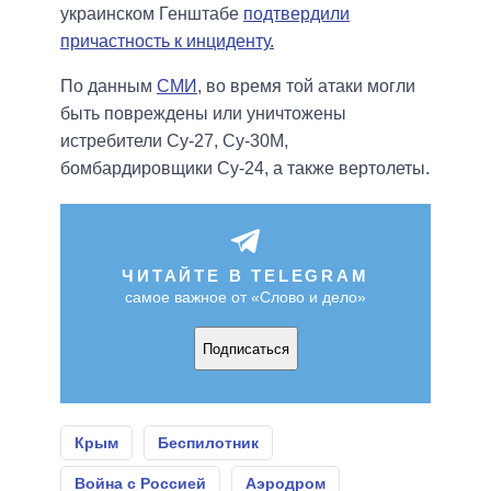
украинском Генштабе
подтвердили
причастность к инциденту.
По данным
СМИ
, во время той атаки могли
быть повреждены или уничтожены
истребители Су-27, Су-30М,
бомбардировщики Су-24, а также вертолеты.
ЧИТАЙТЕ В TELEGRAM
самое важное от «Слово и дело»
Подписаться
Крым
Беспилотник
Война с Россией
Аэродром