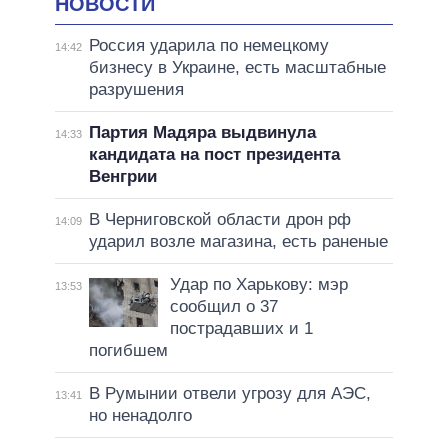
НОВОСТИ
Россия ударила по немецкому
14:42
бизнесу в Украине, есть масштабные
разрушения
Партия Мадяра выдвинула
14:33
кандидата на пост президента
Венгрии
В Черниговской области дрон рф
14:09
ударил возле магазина, есть раненые
Удар по Харькову: мэр
13:53
сообщил о 37
пострадавших и 1
погибшем
В Румынии отвели угрозу для АЭС,
13:41
но ненадолго