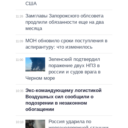
США
Замглавы Запорожского облсовета
11:26
продлили обязанности еще на два
месяца
МОН обновило сроки поступления в
11:09
аспирантуру: что изменилось
Зеленский подтвердил
11:00
поражение двух НПЗ в
россии и судов врага в
Черном море
Экс-командующему логистикой
10:35
Воздушных сил сообщили о
подозрении в незаконном
обогащении
Россия ударила по
10:10
железнодорожной станции