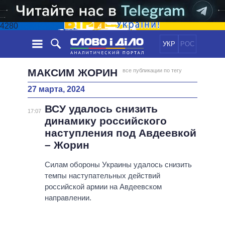
4280
УКР
РОС
НОВОСТИ
МАКСИМ ЖОРИН
все публикации по тегу
27 марта, 2024
ОБЕЩАНИЯ
ЛЕНТА
ПОЛИТИКА
ВСУ удалось снизить
СОБЫТИЯ
ЭКОНОМИКА
17:07
ПОЛИТИКИ
динамику российского
СТАТЬИ
ОБЩЕСТВО
наступления под Авдеевкой
ИНФОГРАФИКА
МНЕНИЯ
МИР
ВСЕ ПОЛИТИКИ
– Жорин
ОБЗОРЫ
ПРЕЗИДЕНТ И ОФИС
ВИДЕО
Силам обороны Украины удалось снизить
ДАЙДЖЕСТЫ
ВЕРХОВНАЯ РАДА
темпы наступательных действий
ПОДДЕРЖАТЬ
КАБИНЕТ МИНИСТРОВ
российской армии на Авдеевском
ГЛАВЫ ОБЛАДМИНИСТРАЦИЙ
направлении.
СРАВНЕНИЕ ПОЛИТИКОВ
МЭРЫ