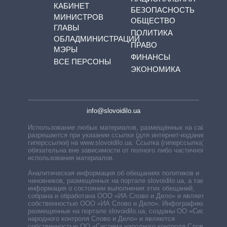
КАБИНЕТ
БЕЗОПАСНОСТЬ
МИНИСТРОВ
ОБЩЕСТВО
ГЛАВЫ
ПОЛИТИКА
ОБЛАДМИНИСТРАЦИЙ
ПРАВО
МЭРЫ
ФИНАНСЫ
ВСЕ ПЕРСОНЫ
ЭКОНОМИКА
info@slovoidilo.ua
Использование любых материалов, размещённых на сайте,
разрешается при указании ссылки (для интернет-изданий —
гиперссылки) на www.slovoidilo.ua. Ссылка (гиперссылка)
обязательна вне зависимости от полного либо частичного
использования материалов.
Аналитическая информация об обещаниях политиков и
чиновников, размещенных на портале slovoidilo.ua, а также
информация о состоянии выполнения этих обещаний,
собрана и обработана ООО «ИА Слово и Дело» и является
собственностью ООО «ИА Слово и Дело». Инфографики,
размещенные на портале slovoidilo.ua, созданы ОО «Система
народного контроля Слово и Дело» и являются
собственностью ОО «Система народного контроля Слово и