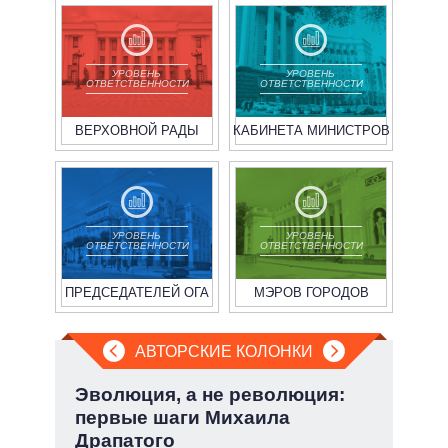
УРОВЕНЬ
УРОВЕНЬ
ОТВЕТСТВЕННОСТИ
ОТВЕТСТВЕННОСТИ
ВЕРХОВНОЙ РАДЫ
КАБИНЕТА МИНИСТРОВ
УРОВЕНЬ
УРОВЕНЬ
ОТВЕТСТВЕННОСТИ
ОТВЕТСТВЕННОСТИ
ПРЕДСЕДАТЕЛЕЙ ОГА
МЭРОВ ГОРОДОВ
АВТОРСКИЕ КОЛОНКИ
но
Эволюция, а не революция:
Июл
первые шаги Михаила
Кол
Драпатого