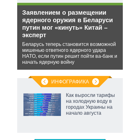
ли
Заявлением о размещении
Орд
ти в
ядерного оружия в Беларуси
под
путин мог «кинуть» Китай –
Юрид
эксперт
МУС 
ь с
проп
 это
Беларусь теперь становится возможной
инфо
 для
мишенью ответного ядерного удара
НАТО, если путин решит пойти ва-банк и
начать ядерную войну
ИНФОГРАФИКА
Как выросли тарифы
на холодную воду в
городах Украины на
ет
начало августа
рф