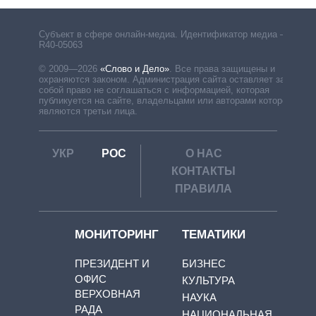
Субъект в сфере онлайн-медиа. Идентификатор медиа –
R40-05063
© 2009—2026
«Слово и Дело»
.
Все права защищены и
охраняются законом. Администрация сайта оставляет за
собой право не соглашаться с информацией, которая
публикуется на сайте, владельцами или авторами которой
являются третьи лица.
УКР
РОС
О НАС
КОНТАКТЫ
ПРАВИЛА
МОНИТОРИНГ
ТЕМАТИКИ
ПРЕЗИДЕНТ И
БИЗНЕС
ОФИС
КУЛЬТУРА
ВЕРХОВНАЯ
НАУКА
РАДА
НАЦИОНАЛЬНАЯ