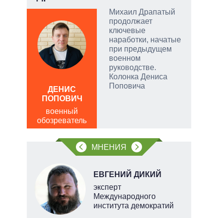
ой
Михаил Драпатый
продолжает
ключевые
наработки, начатые
при предыдущем
и
военном
руководстве.
Колонка Дениса
ЛЕО
Поповича
ДЕНИС
пол
ПОПОВИЧ
обо
военный
обозреватель
МНЕНИЯ
Н
ЕВГЕНИЙ ДИКИЙ
эксперт
Международного
института демократий