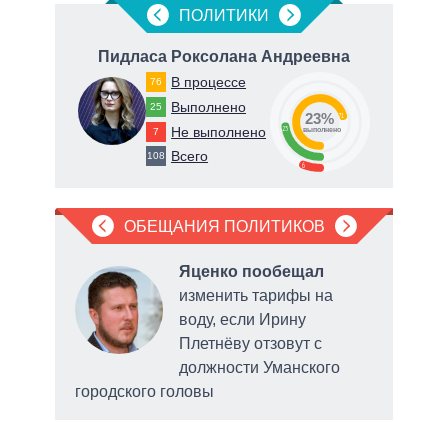
ПОЛИТИКИ
ич
Пидласа Роксолана Андреевна
Т
В процессе
76
Выполнено
25
23%
71
Не выполнено
23
7
о
выполнено
Всего
108
6
ОБЕЩАНИЯ ПОЛИТИКОВ
что в
Яценко пообещал
даст
изменить тарифы на
 суд
воду, если Ирину
ения
Плетнёву отзовут с
мани
должности Уманского
городского головы
объе
нахо