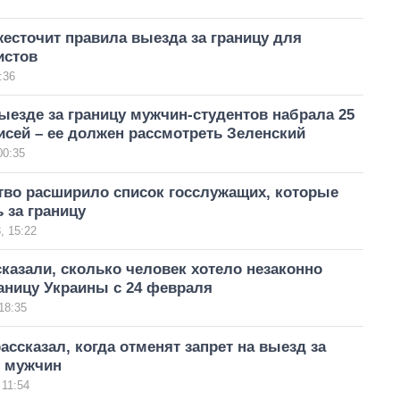
есточит правила выезда за границу для
истов
:36
ыезде за границу мужчин-студентов набрала 25
сей – ее должен рассмотреть Зеленский
00:35
тво расширило список госслужащих, которые
ь за границу
, 15:22
казали, сколько человек хотело незаконно
аницу Украины с 24 февраля
18:35
ассказал, когда отменят запрет на выезд за
я мужчин
 11:54