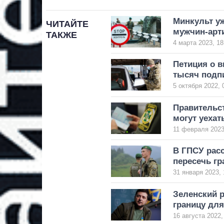
Минкульт уж
ЧИТАЙТЕ
мужчин-арт
ТАКЖЕ
4 марта 2023, 18
Петиция о в
тысяч подпи
5 октября 2022, 
Правительс
могут уехат
11 февраля 2023
В ГПСУ расс
пересечь гр
31 января 2023, 
Зеленский р
границу дл
16 августа 2022,