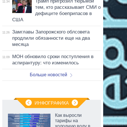
Трамп пригрозил тюрьмой
11:34
тем, кто рассказывает СМИ о
дефиците боеприпасов в
США
Замглавы Запорожского облсовета
11:26
продлили обязанности еще на два
месяца
МОН обновило сроки поступления в
11:09
аспирантуру: что изменилось
Больше новостей
ИНФОГРАФИКА
Как выросли
тарифы на
холодную воду в