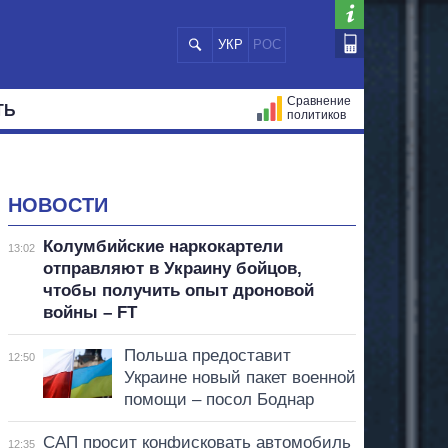
УКР
РОС
Сравнение
ТЬ
политиков
СТРАЦИЙ
МЭРЫ
ВСЕ ПЕРСОНЫ
НОВОСТИ
Колумбийские наркокартели
13:02
отправляют в Украину бойцов,
чтобы получить опыт дроновой
войны – FT
Польша предоставит
12:50
Украине новый пакет военной
помощи – посол Боднар
САП просит конфисковать автомобиль
12:35