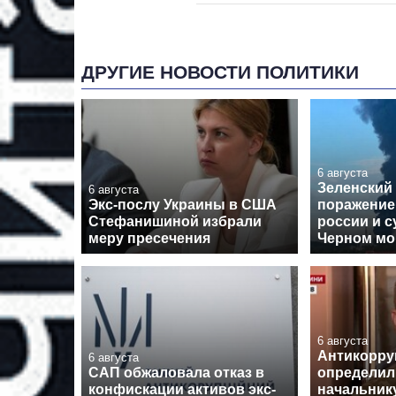
ДРУГИЕ НОВОСТИ ПОЛИТИКИ
6 августа
Зеленский
6 августа
Экс-послу Украины в США
поражение
Стефанишиной избрали
россии и с
меру пресечения
Черном мо
6 августа
Антикорру
6 августа
САП обжаловала отказ в
определил 
конфискации активов экс-
начальник