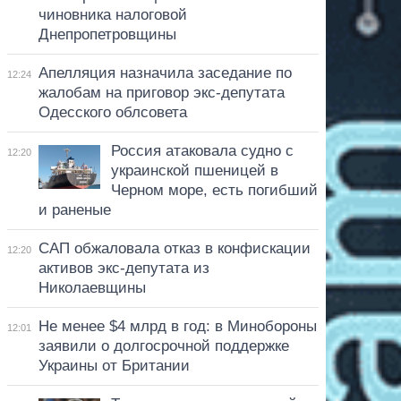
чиновника налоговой
Днепропетровщины
Апелляция назначила заседание по
12:24
жалобам на приговор экс-депутата
Одесского облсовета
Россия атаковала судно с
12:20
украинской пшеницей в
Черном море, есть погибший
и раненые
САП обжаловала отказ в конфискации
12:20
активов экс-депутата из
Николаевщины
Не менее $4 млрд в год: в Минобороны
12:01
заявили о долгосрочной поддержке
Украины от Британии