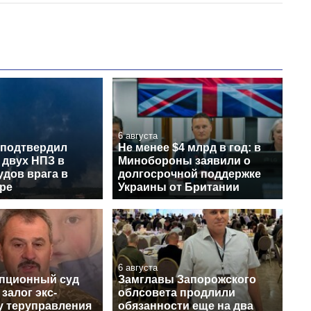
6 августа
 подтвердил
Не менее $4 млрд в год: в
 двух НПЗ в
Минобороны заявили о
удов врага в
долгосрочной поддержке
ре
Украины от Британии
6 августа
пционный суд
Замглавы Запорожского
залог экс-
облсовета продлили
у теруправления
обязанности еще на два