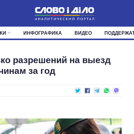
КИ
ИНФОГРАФИКА
ВИДЕО
ПОДДЕРЖА
ИС
ЛЕНТА
ВЕРХОВНАЯ РАДА
СОБЫТИЯ
СТАТЬИ
КАБИНЕТ МИНИСТРОВ
МНЕНИЯ
ОБЗОРЫ
ГЛАВЫ ОБЛАДМИНИ
ДАЙДЖЕСТЫ
ко разрешений на выезд
ПОЛИТИКА
ДЕПУТАТЫ
ЭКОНОМИКА
КОМИТЕТЫ
ФРАКЦИИ
ОБЩЕСТВО
ОКРУГА
МИР
чинам за год