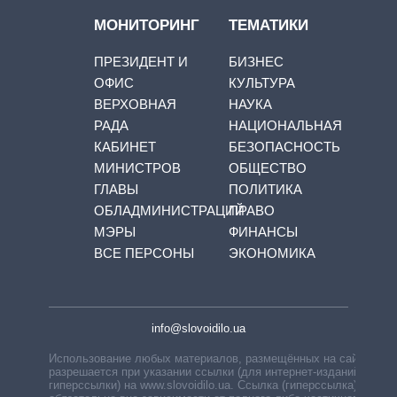
МОНИТОРИНГ
ТЕМАТИКИ
ПРЕЗИДЕНТ И
БИЗНЕС
ОФИС
КУЛЬТУРА
ВЕРХОВНАЯ
НАУКА
РАДА
НАЦИОНАЛЬНАЯ
КАБИНЕТ
БЕЗОПАСНОСТЬ
МИНИСТРОВ
ОБЩЕСТВО
ГЛАВЫ
ПОЛИТИКА
ОБЛАДМИНИСТРАЦИЙ
ПРАВО
МЭРЫ
ФИНАНСЫ
ВСЕ ПЕРСОНЫ
ЭКОНОМИКА
info@slovoidilo.ua
Использование любых материалов, размещённых на сайте,
разрешается при указании ссылки (для интернет-изданий —
гиперссылки) на www.slovoidilo.ua. Ссылка (гиперссылка)