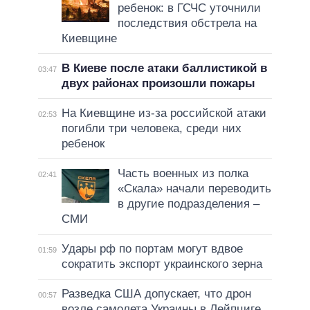
ребенок: в ГСЧС уточнили
последствия обстрела на
Киевщине
В Киеве после атаки баллистикой в
03:47
двух районах произошли пожары
На Киевщине из-за российской атаки
02:53
погибли три человека, среди них
ребенок
Часть военных из полка
02:41
«Скала» начали переводить
в другие подразделения –
СМИ
Удары рф по портам могут вдвое
01:59
сократить экспорт украинского зерна
Разведка США допускает, что дрон
00:57
возле самолета Украины в Лейпциге