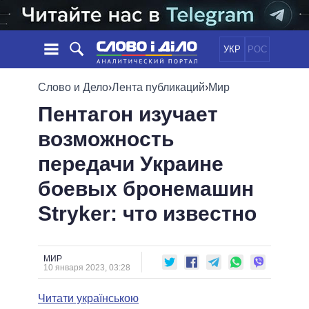
УКР
РОС
НОВОСТИ
Слово и Дело
›
Лента публикаций
›
Мир
Пентагон изучает
ОБЕЩАНИЯ
ЛЕНТА
ПОЛИТИКА
возможность
СОБЫТИЯ
ЭКОНОМИКА
ПОЛИТИКИ
передачи Украине
СТАТЬИ
ОБЩЕСТВО
ИНФОГРАФИКА
МНЕНИЯ
МИР
ВСЕ ПОЛИТИКИ
боевых бронемашин
ОБЗОРЫ
ПРЕЗИДЕНТ И ОФИС
Stryker: что известно
ВИДЕО
ДАЙДЖЕСТЫ
ВЕРХОВНАЯ РАДА
ПОДДЕРЖАТЬ
КАБИНЕТ МИНИСТРОВ
ГЛАВЫ ОБЛАДМИНИСТРАЦИЙ
МИР
СРАВНЕНИЕ ПОЛИТИКОВ
10 января 2023, 03:28
МЭРЫ
Читати українською
ВСЕ ПЕРСОНЫ