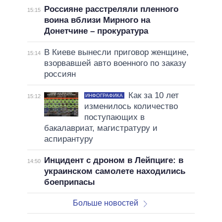
Россияне расстреляли пленного
15:15
воина вблизи Мирного на
Донетчине – прокуратура
В Киеве вынесли приговор женщине,
15:14
взорвавшей авто военного по заказу
россиян
Как за 10 лет
ИНФОГРАФИКА
15:12
изменилось количество
поступающих в
бакалавриат, магистратуру и
аспирантуру
Инцидент с дроном в Лейпциге: в
14:50
украинском самолете находились
боеприпасы
Больше новостей