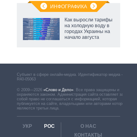
ИНФОГРАФИКА
Как выросли тарифы
на холодную воду в
городах Украины на
начало августа
рф
Субъект в сфере онлайн-медиа. Идентификатор медиа –
R40-05063
© 2009—2026
«Слово и Дело»
.
Все права защищены и
охраняются законом. Администрация сайта оставляет за
собой право не соглашаться с информацией, которая
публикуется на сайте, владельцами или авторами которой
являются третьи лица.
УКР
РОС
О НАС
КОНТАКТЫ