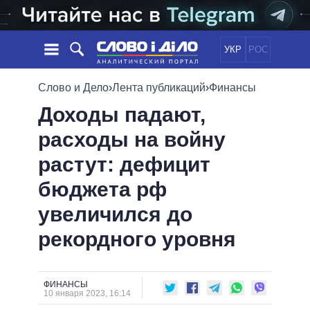
УКР
РОС
НОВОСТИ
Слово и Дело
›
Лента публикаций
›
Финансы
Доходы падают,
ОБЕЩАНИЯ
ЛЕНТА
ПОЛИТИКА
расходы на войну
СОБЫТИЯ
ЭКОНОМИКА
ПОЛИТИКИ
растут: дефицит
СТАТЬИ
ОБЩЕСТВО
ИНФОГРАФИКА
МНЕНИЯ
МИР
ВСЕ ПОЛИТИКИ
бюджета рф
ОБЗОРЫ
ПРЕЗИДЕНТ И ОФИС
увеличился до
ВИДЕО
ДАЙДЖЕСТЫ
ВЕРХОВНАЯ РАДА
рекордного уровня
ПОДДЕРЖАТЬ
КАБИНЕТ МИНИСТРОВ
ГЛАВЫ ОБЛАДМИНИСТРАЦИЙ
СРАВНЕНИЕ ПОЛИТИКОВ
МЭРЫ
ФИНАНСЫ
10 января 2023, 16:14
ВСЕ ПЕРСОНЫ