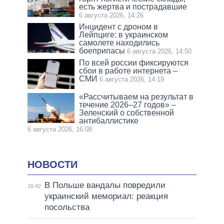
есть жертва и пострадавшие
6 августа 2026, 14:26
Инцидент с дроном в
Лейпциге: в украинском
самолете находились
боеприпасы
6 августа 2026, 14:50
По всей россии фиксируются
сбои в работе интернета –
СМИ
6 августа 2026, 14:19
«Рассчитываем на результат в
течение 2026–27 годов» –
Зеленский о собственной
антибаллистике
6 августа 2026, 16:08
НОВОСТИ
В Польше вандалы повредили
16:42
украинский мемориал: реакция
посольства