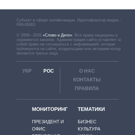
Субъект в сфере онлайн-медиа. Идентификатор медиа –
R40-05063
© 2009—2026
«Слово и Дело»
.
Все права защищены и
охраняются законом. Администрация сайта оставляет за
собой право не соглашаться с информацией, которая
публикуется на сайте, владельцами или авторами которой
являются третьи лица.
УКР
РОС
О НАС
КОНТАКТЫ
ПРАВИЛА
МОНИТОРИНГ
ТЕМАТИКИ
ПРЕЗИДЕНТ И
БИЗНЕС
ОФИС
КУЛЬТУРА