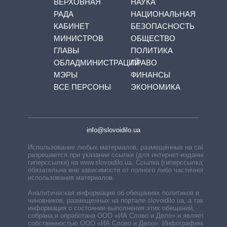
ВЕРХОВНАЯ
НАУКА
РАДА
НАЦИОНАЛЬНАЯ
КАБИНЕТ
БЕЗОПАСНОСТЬ
МИНИСТРОВ
ОБЩЕСТВО
ГЛАВЫ
ПОЛИТИКА
ОБЛАДМИНИСТРАЦИЙ
ПРАВО
МЭРЫ
ФИНАНСЫ
ВСЕ ПЕРСОНЫ
ЭКОНОМИКА
info@slovoidilo.ua
Использование любых материалов, размещённых на сайте,
разрешается при указании ссылки (для интернет-изданий —
гиперссылки) на www.slovoidilo.ua. Ссылка (гиперссылка)
обязательна вне зависимости от полного либо частичного
использования материалов.
Аналитическая информация об обещаниях политиков и
чиновников, размещенных на портале slovoidilo.ua, а также
информация о состоянии выполнения этих обещаний,
собрана и обработана ООО «ИА Слово и Дело» и является
собственностью ООО «ИА Слово и Дело». Инфографики,