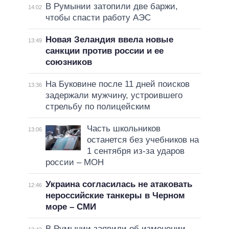
В Румынии затопили две баржи,
14:02
чтобы спасти работу АЭС
Новая Зеландия ввела новые
13:49
санкции против россии и ее
союзников
На Буковине после 11 дней поисков
13:36
задержали мужчину, устроившего
стрельбу по полицейским
Часть школьников
13:06
останется без учебников на
1 сентября из-за ударов
россии – МОН
Украина согласилась не атаковать
12:46
нероссийские танкеры в Черном
море – СМИ
В Румынии заявили об изменении