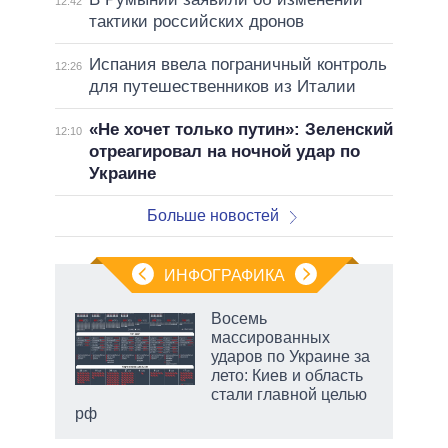
12:42
тактики российских дронов
Испания ввела пограничный контроль
12:26
для путешественников из Италии
«Не хочет только путин»: Зеленский
12:10
отреагировал на ночной удар по
Украине
Больше новостей
ИНФОГРАФИКА
еля
Восемь
массированных
ударов по Украине за
лето: Киев и область
стали главной целью
рф
маги