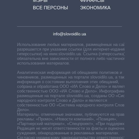
МЭРЫ
ФИНАНСЫ
ВСЕ ПЕРСОНЫ
ЭКОНОМИКА
info@slovoidilo.ua
Использование любых материалов, размещённых на сайте,
разрешается при указании ссылки (для интернет-изданий —
гиперссылки) на www.slovoidilo.ua. Ссылка (гиперссылка)
обязательна вне зависимости от полного либо частичного
использования материалов.
Аналитическая информация об обещаниях политиков и
чиновников, размещенных на портале slovoidilo.ua, а также
информация о состоянии выполнения этих обещаний,
собрана и обработана ООО «ИА Слово и Дело» и является
собственностью ООО «ИА Слово и Дело». Инфографики,
размещенные на портале slovoidilo.ua, созданы ОО «Система
народного контроля Слово и Дело» и являются
собственностью ОО «Система народного контроля Слово и
Дело».
Материалы, отмеченные значками, публикуются на правах
рекламы: «Промо», «Новости компаний», «Позиция»,
«Партнерский материал», «Спецпроект», «При поддержке».
Редакция не несет ответственности за факты и оценочные
суждения, обнародованные в рекламных материалах.
Согласно украинскому законодательству ответственность за