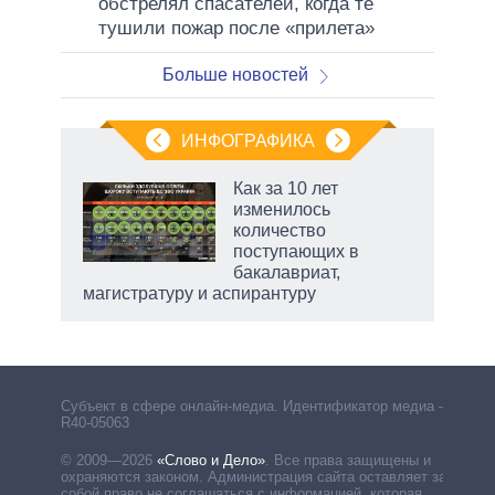
обстрелял спасателей, когда те
тушили пожар после «прилета»
Больше новостей
ИНФОГРАФИКА
 5
Как за 10 лет
го
изменилось
сть
количество
ВР
поступающих в
бакалавриат,
магистратуру и аспирантуру
Субъект в сфере онлайн-медиа. Идентификатор медиа –
R40-05063
© 2009—2026
«Слово и Дело»
.
Все права защищены и
охраняются законом. Администрация сайта оставляет за
собой право не соглашаться с информацией, которая