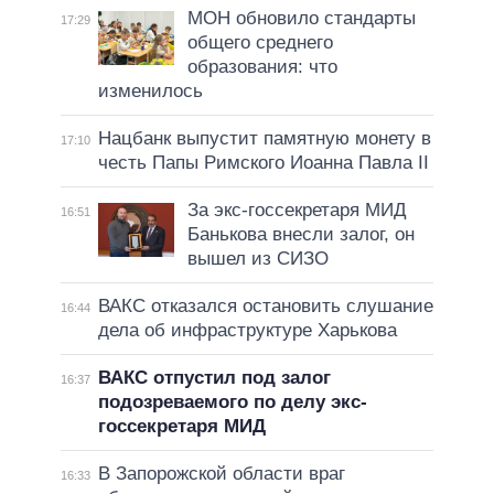
МОН обновило стандарты
17:29
общего среднего
образования: что
изменилось
Нацбанк выпустит памятную монету в
17:10
честь Папы Римского Иоанна Павла II
За экс-госсекретаря МИД
16:51
Банькова внесли залог, он
вышел из СИЗО
ВАКС отказался остановить слушание
16:44
дела об инфраструктуре Харькова
ВАКС отпустил под залог
16:37
подозреваемого по делу экс-
госсекретаря МИД
В Запорожской области враг
16:33