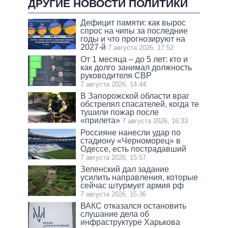
ДРУГИЕ НОВОСТИ ПОЛИТИКИ
Дефицит памяти: как вырос
спрос на чипы за последние
годы и что прогнозируют на
2027-й
7 августа 2026, 17:52
От 1 месяца – до 5 лет: кто и
как долго занимал должность
руководителя СВР
7 августа 2026, 14:44
В Запорожской области враг
обстрелял спасателей, когда те
тушили пожар после
«прилета»
7 августа 2026, 16:33
Россияне нанесли удар по
стадиону «Черноморец» в
Одессе, есть пострадавший
7 августа 2026, 15:57
Зеленский дал задание
усилить направления, которые
сейчас штурмует армия рф
7 августа 2026, 15:36
ВАКС отказался остановить
слушание дела об
инфраструктуре Харькова