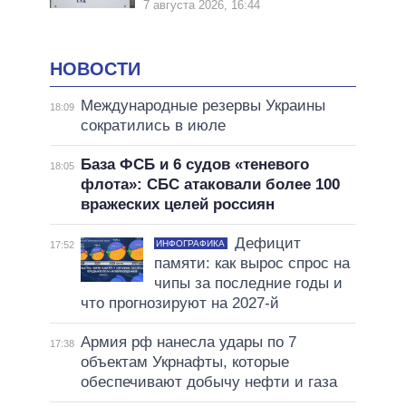
7 августа 2026, 16:44
НОВОСТИ
Международные резервы Украины
18:09
сократились в июле
База ФСБ и 6 судов «теневого
18:05
флота»: СБС атаковали более 100
вражеских целей россиян
Дефицит
ИНФОГРАФИКА
17:52
памяти: как вырос спрос на
чипы за последние годы и
что прогнозируют на 2027-й
Армия рф нанесла удары по 7
17:38
объектам Укрнафты, которые
обеспечивают добычу нефти и газа