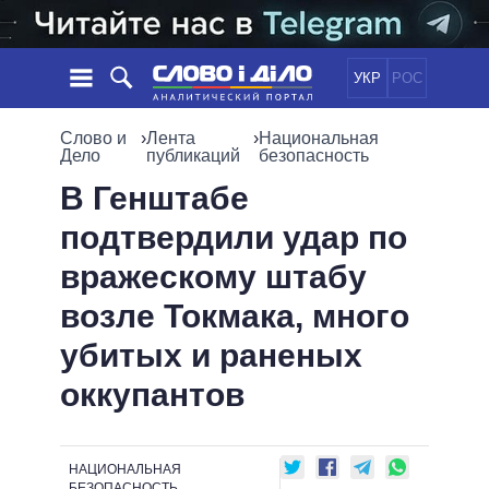
УКР
РОС
НОВОСТИ
Слово и
›
Лента
›
Национальная
Дело
публикаций
безопасность
ОБЕЩАНИЯ
ЛЕНТА
ПОЛИТИКА
В Генштабе
СОБЫТИЯ
ЭКОНОМИКА
подтвердили удар по
ПОЛИТИКИ
СТАТЬИ
ОБЩЕСТВО
вражескому штабу
ИНФОГРАФИКА
МНЕНИЯ
МИР
ВСЕ ПОЛИТИКИ
возле Токмака, много
ОБЗОРЫ
ПРЕЗИДЕНТ И ОФИС
ВИДЕО
убитых и раненых
ДАЙДЖЕСТЫ
ВЕРХОВНАЯ РАДА
ПОДДЕРЖАТЬ
КАБИНЕТ МИНИСТРОВ
оккупантов
ГЛАВЫ ОБЛАДМИНИСТРАЦИЙ
СРАВНЕНИЕ ПОЛИТИКОВ
МЭРЫ
НАЦИОНАЛЬНАЯ
ВСЕ ПЕРСОНЫ
БЕЗОПАСНОСТЬ