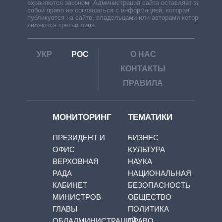
охраняются законом. Администрация сайта оставляет за
собой право не соглашаться с информацией, которая
публикуется на сайте, владельцами или авторами которой
являются третьи лица.
УКР
РОС
О НАС
КОНТАКТЫ
ПРАВИЛА
МОНИТОРИНГ
ТЕМАТИКИ
ПРЕЗИДЕНТ И
БИЗНЕС
ОФИС
КУЛЬТУРА
ВЕРХОВНАЯ
НАУКА
РАДА
НАЦИОНАЛЬНАЯ
КАБИНЕТ
БЕЗОПАСНОСТЬ
МИНИСТРОВ
ОБЩЕСТВО
ГЛАВЫ
ПОЛИТИКА
ОБЛАДМИНИСТРАЦИЙ
ПРАВО