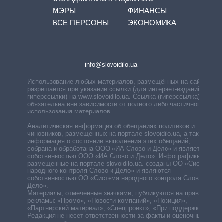
МЭРЫ
ФИНАНСЫ
ВСЕ ПЕРСОНЫ
ЭКОНОМИКА
info@slovoidilo.ua
Использование любых материалов, размещённых на сайте,
разрешается при указании ссылки (для интернет-изданий —
гиперссылки) на www.slovoidilo.ua. Ссылка (гиперссылка)
обязательна вне зависимости от полного либо частичного
использования материалов.
Аналитическая информация об обещаниях политиков и
чиновников, размещенных на портале slovoidilo.ua, а также
информация о состоянии выполнения этих обещаний,
собрана и обработана ООО «ИА Слово и Дело» и является
собственностью ООО «ИА Слово и Дело». Инфографики,
размещенные на портале slovoidilo.ua, созданы ОО «Система
народного контроля Слово и Дело» и являются
собственностью ОО «Система народного контроля Слово и
Дело».
Материалы, отмеченные значками, публикуются на правах
рекламы: «Промо», «Новости компаний», «Позиция»,
«Партнерский материал», «Спецпроект», «При поддержке».
Редакция не несет ответственности за факты и оценочные