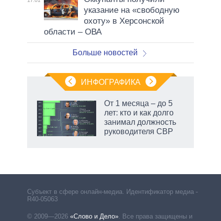
указание на «свободную
охоту» в Херсонской
области – ОВА
Больше новостей
ИНФОГРАФИКА
еля
От 1 месяца – до 5
лет: кто и как долго
занимал должность
руководителя СВР
Субъект в сфере онлайн-медиа. Идентификатор медиа –
R40-05063
© 2009—2026
«Слово и Дело»
.
Все права защищены и