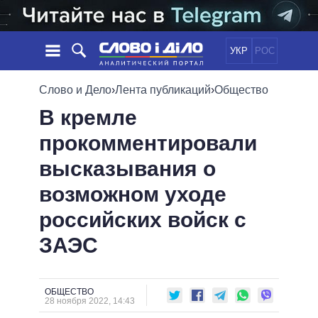
УКР
РОС
НОВОСТИ
Слово и Дело
›
Лента публикаций
›
Общество
В кремле
ОБЕЩАНИЯ
ЛЕНТА
ПОЛИТИКА
прокомментировали
СОБЫТИЯ
ЭКОНОМИКА
ПОЛИТИКИ
высказывания о
СТАТЬИ
ОБЩЕСТВО
ИНФОГРАФИКА
МНЕНИЯ
МИР
ВСЕ ПОЛИТИКИ
возможном уходе
ОБЗОРЫ
ПРЕЗИДЕНТ И ОФИС
российских войск с
ВИДЕО
ДАЙДЖЕСТЫ
ВЕРХОВНАЯ РАДА
ЗАЭС
ПОДДЕРЖАТЬ
КАБИНЕТ МИНИСТРОВ
ГЛАВЫ ОБЛАДМИНИСТРАЦИЙ
СРАВНЕНИЕ ПОЛИТИКОВ
МЭРЫ
ОБЩЕСТВО
28 ноября 2022, 14:43
ВСЕ ПЕРСОНЫ