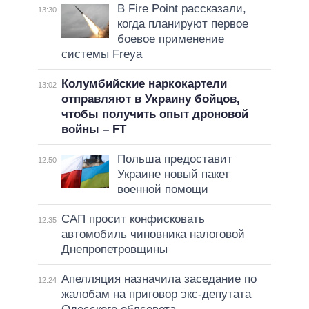
В Fire Point рассказали,
13:30
когда планируют первое
боевое применение
системы Freya
Колумбийские наркокартели
13:02
отправляют в Украину бойцов,
чтобы получить опыт дроновой
войны – FT
Польша предоставит
12:50
Украине новый пакет
военной помощи
САП просит конфисковать
12:35
автомобиль чиновника налоговой
Днепропетровщины
Апелляция назначила заседание по
12:24
жалобам на приговор экс-депутата