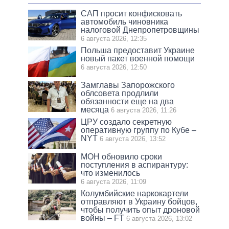
САП просит конфисковать
автомобиль чиновника
налоговой Днепропетровщины
6 августа 2026, 12:35
Польша предоставит Украине
новый пакет военной помощи
6 августа 2026, 12:50
Замглавы Запорожского
облсовета продлили
обязанности еще на два
месяца
6 августа 2026, 11:26
ЦРУ создало секретную
оперативную группу по Кубе –
NYT
6 августа 2026, 13:52
МОН обновило сроки
поступления в аспирантуру:
что изменилось
6 августа 2026, 11:09
Колумбийские наркокартели
отправляют в Украину бойцов,
чтобы получить опыт дроновой
войны – FT
6 августа 2026, 13:02