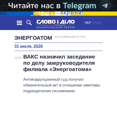
892
УКР
РОС
НОВОСТИ
ЭНЕРГОАТОМ
все публикации по тегу
31 июля, 2026
ОБЕЩАНИЯ
ЛЕНТА
ПОЛИТИКА
ВАКС назначил заседание
СОБЫТИЯ
ЭКОНОМИКА
10:41
ПОЛИТИКИ
по делу замруководителя
СТАТЬИ
ОБЩЕСТВО
филиала «Энергоатома»
ИНФОГРАФИКА
МНЕНИЯ
МИР
ВСЕ ПОЛИТИКИ
ОБЗОРЫ
Антикоррупционный суд получил
ПРЕЗИДЕНТ И ОФИС
ВИДЕО
обвинительный акт в отношении замглавы
ДАЙДЖЕСТЫ
ВЕРХОВНАЯ РАДА
подразделения госкомпании.
ПОДДЕРЖАТЬ
КАБИНЕТ МИНИСТРОВ
ГЛАВЫ ОБЛАДМИНИСТРАЦИЙ
СРАВНЕНИЕ ПОЛИТИКОВ
МЭРЫ