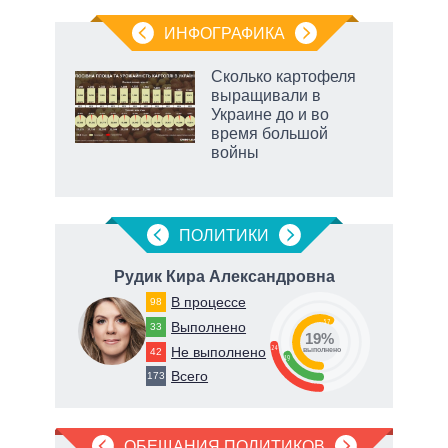
ИНФОГРАФИКА
Сколько картофеля
о
выращивали в
Украине до и во
время большой
ic
войны
ПОЛИТИКИ
вич
Рудик Кира Александровна
К
В процессе
98
65
57
Выполнено
33
19%
24
Не выполнено
42
о
выполнено
19
Всего
173
ОБЕЩАНИЯ ПОЛИТИКОВ