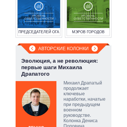
УРОВЕНЬ
УРОВЕНЬ
ОТВЕТСТВЕННОСТИ
ОТВЕТСТВЕННОСТИ
ПРЕДСЕДАТЕЛЕЙ ОГА
МЭРОВ ГОРОДОВ
АВТОРСКИЕ КОЛОНКИ
а ли
Эволюция, а не революция:
«Кр
?
первые шаги Михаила
как
Драпатого
гум
 и
о
Михаил Драпатый
продолжает
 но
ключевые
на к
наработки, начатые
при предыдущем
руем
военном
руководстве.
от
Колонка Дениса
Поповича