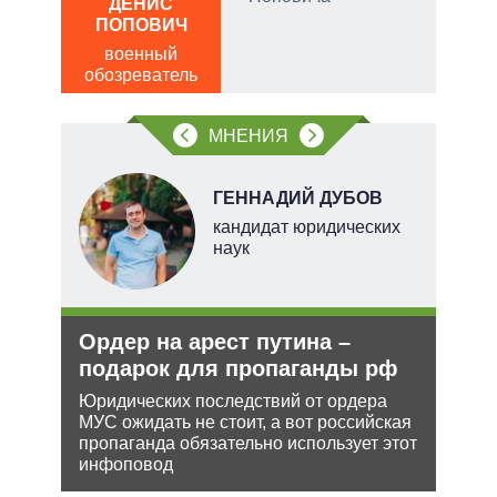
ДЕНИС
Д
ПОПОВИЧ
ПО
военный
в
щита
обозреватель
обо
 сети
МНЕНИЯ
овым
акам.
Н
ГЕННАДИЙ ДУБОВ
кандидат юридических
наук
ли
Ордер на арест путина –
Рос
ти в
подарок для пропаганды рф
нич
Укр
Юридических последствий от ордера
МУС ожидать не стоит, а вот российская
ь с
Разм
пропаганда обязательно использует этот
 это
терр
инфоповод
 для
Минс
сове