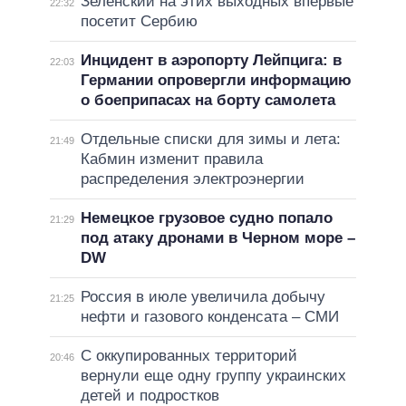
Зеленский на этих выходных впервые
22:32
посетит Сербию
Инцидент в аэропорту Лейпцига: в
22:03
Германии опровергли информацию
о боеприпасах на борту самолета
Отдельные списки для зимы и лета:
21:49
Кабмин изменит правила
распределения электроэнергии
Немецкое грузовое судно попало
21:29
под атаку дронами в Черном море –
DW
Россия в июле увеличила добычу
21:25
нефти и газового конденсата – СМИ
С оккупированных территорий
20:46
вернули еще одну группу украинских
детей и подростков