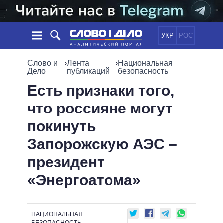
УКР
РОС
НОВОСТИ
Слово и
›
Лента
›
Национальная
Дело
публикаций
безопасность
ОБЕЩАНИЯ
ЛЕНТА
ПОЛИТИКА
Есть признаки того,
СОБЫТИЯ
ЭКОНОМИКА
что россияне могут
ПОЛИТИКИ
СТАТЬИ
ОБЩЕСТВО
покинуть
ИНФОГРАФИКА
МНЕНИЯ
МИР
ВСЕ ПОЛИТИКИ
Запорожскую АЭС –
ОБЗОРЫ
ПРЕЗИДЕНТ И ОФИС
ВИДЕО
президент
ДАЙДЖЕСТЫ
ВЕРХОВНАЯ РАДА
ПОДДЕРЖАТЬ
КАБИНЕТ МИНИСТРОВ
«Энергоатома»
ГЛАВЫ ОБЛАДМИНИСТРАЦИЙ
СРАВНЕНИЕ ПОЛИТИКОВ
МЭРЫ
НАЦИОНАЛЬНАЯ
ВСЕ ПЕРСОНЫ
БЕЗОПАСНОСТЬ