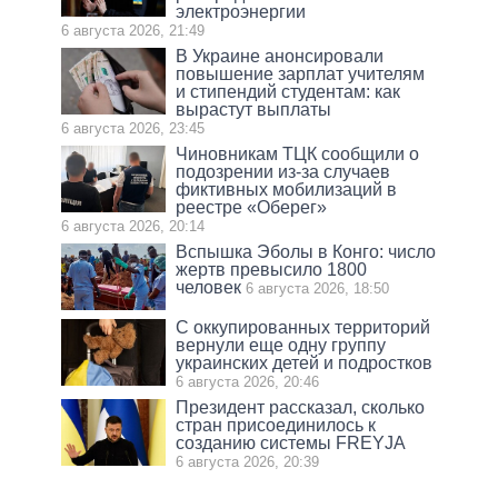
электроэнергии
6 августа 2026, 21:49
В Украине анонсировали
повышение зарплат учителям
и стипендий студентам: как
вырастут выплаты
6 августа 2026, 23:45
Чиновникам ТЦК сообщили о
подозрении из-за случаев
фиктивных мобилизаций в
реестре «Оберег»
6 августа 2026, 20:14
Вспышка Эболы в Конго: число
жертв превысило 1800
человек
6 августа 2026, 18:50
С оккупированных территорий
вернули еще одну группу
украинских детей и подростков
6 августа 2026, 20:46
Президент рассказал, сколько
стран присоединилось к
созданию системы FREYJA
6 августа 2026, 20:39