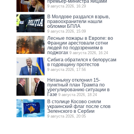
премьер-министра яйцами
9 августа 2026, 16:29
В Молдове раздался взрыв,
правоохранители нашли
обломки БПЛА
9 августа 2026, 15:09
Лесные пожары в Европе: во
Франции арестовали сотни
людей по подозрениям в
поджогах
9 августа 2026, 16:24
Сибига обратился к белорусам
в годовщину протестов
9 августа 2026, 17:56
Нетаньяху отклонил 15-
пунктный план Трампа по
урегулированию ситуации в
Газе
9 августа 2026, 18:24
В столице Косово сняли
украинский флаг после слов
Зеленского в Сербии
9 августа 2026, 20:05