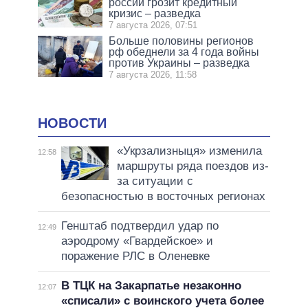
россии грозит кредитный
кризис – разведка
7 августа 2026, 07:51
Больше половины регионов
рф обеднели за 4 года войны
против Украины – разведка
7 августа 2026, 11:58
НОВОСТИ
«Укрзализныця» изменила
12:58
маршруты ряда поездов из-
за ситуации с
безопасностью в восточных регионах
Генштаб подтвердил удар по
12:49
аэродрому «Гвардейское» и
поражение РЛС в Оленевке
В ТЦК на Закарпатье незаконно
12:07
«списали» с воинского учета более