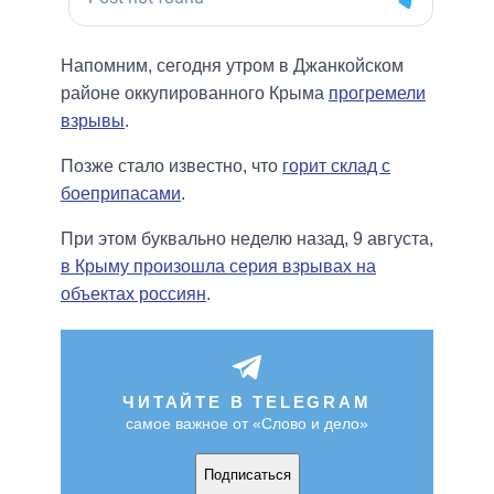
Напомним, сегодня утром в Джанкойском
районе оккупированного Крыма
прогремели
взрывы
.
Позже стало известно, что
горит склад с
боеприпасами
.
При этом буквально неделю назад, 9 августа,
в Крыму произошла серия взрывах на
объектах россиян
.
ЧИТАЙТЕ В TELEGRAM
самое важное от «Слово и дело»
Подписаться