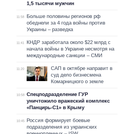
1,5 тысячи мужчин
Больше половины регионов рф
11:58
обеднели за 4 года войны против
Украины – разведка
КНДР заработала около $22 млрд с
11:41
начала войны в Украине несмотря на
международные санкции – СМИ
САП в октябре направит в
11:20
суд дело бизнесмена
Комарницкого о земле
Спецподразделение ГУР
10:58
уничтожило вражеский комплекс
«Панцирь-С1» в Крыму
Россия формирует боевые
10:45
подразделения из украинских
военнопленных – ISW