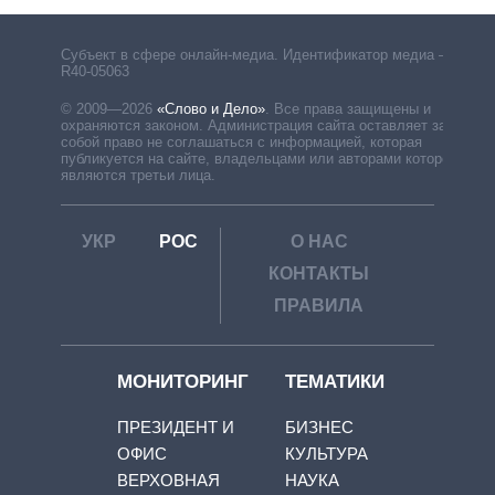
Субъект в сфере онлайн-медиа. Идентификатор медиа –
R40-05063
© 2009—2026
«Слово и Дело»
.
Все права защищены и
охраняются законом. Администрация сайта оставляет за
собой право не соглашаться с информацией, которая
публикуется на сайте, владельцами или авторами которой
являются третьи лица.
УКР
РОС
О НАС
КОНТАКТЫ
ПРАВИЛА
МОНИТОРИНГ
ТЕМАТИКИ
ПРЕЗИДЕНТ И
БИЗНЕС
ОФИС
КУЛЬТУРА
ВЕРХОВНАЯ
НАУКА