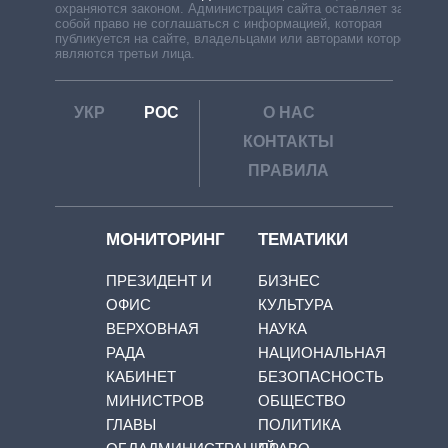
охраняются законом. Администрация сайта оставляет за
собой право не соглашаться с информацией, которая
публикуется на сайте, владельцами или авторами которой
являются третьи лица.
УКР
РОС
О НАС
КОНТАКТЫ
ПРАВИЛА
МОНИТОРИНГ
ТЕМАТИКИ
ПРЕЗИДЕНТ И
БИЗНЕС
ОФИС
КУЛЬТУРА
ВЕРХОВНАЯ
НАУКА
РАДА
НАЦИОНАЛЬНАЯ
КАБИНЕТ
БЕЗОПАСНОСТЬ
МИНИСТРОВ
ОБЩЕСТВО
ГЛАВЫ
ПОЛИТИКА