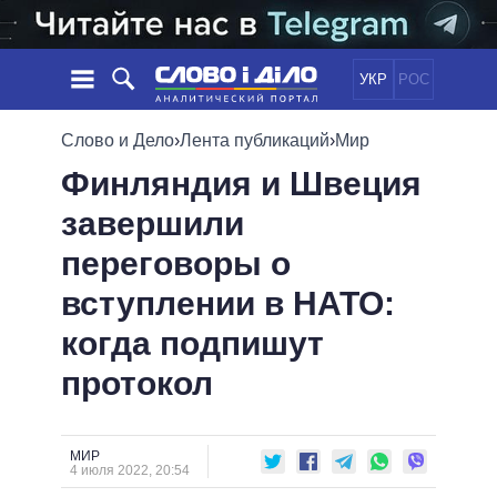
УКР
РОС
НОВОСТИ
Слово и Дело
›
Лента публикаций
›
Мир
Финляндия и Швеция
ОБЕЩАНИЯ
ЛЕНТА
ПОЛИТИКА
завершили
СОБЫТИЯ
ЭКОНОМИКА
ПОЛИТИКИ
переговоры о
СТАТЬИ
ОБЩЕСТВО
ИНФОГРАФИКА
МНЕНИЯ
МИР
ВСЕ ПОЛИТИКИ
вступлении в НАТО:
ОБЗОРЫ
ПРЕЗИДЕНТ И ОФИС
когда подпишут
ВИДЕО
ДАЙДЖЕСТЫ
ВЕРХОВНАЯ РАДА
протокол
ПОДДЕРЖАТЬ
КАБИНЕТ МИНИСТРОВ
ГЛАВЫ ОБЛАДМИНИСТРАЦИЙ
СРАВНЕНИЕ ПОЛИТИКОВ
МЭРЫ
МИР
4 июля 2022, 20:54
ВСЕ ПЕРСОНЫ