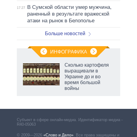
В Сумской области умер мужчина,
17:27
раненный в результате вражеской
атаки на рынок в Белополье
Больше новостей
ИНФОГРАФИКА
 как
Сколько картофеля
чипы
выращивали в
ды и
Украине до и во
т на
время большой
войны
маги
Субъект в сфере онлайн-медиа. Идентификатор медиа –
R40-05063
© 2009—2026
«Слово и Дело»
.
Все права защищены и