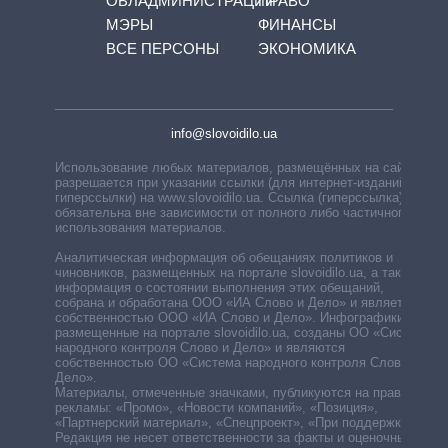
ОБЛАДМИНИСТРАЦИЙ
ПРАВО
МЭРЫ
ФИНАНСЫ
ВСЕ ПЕРСОНЫ
ЭКОНОМИКА
info@slovoidilo.ua
Использование любых материалов, размещённых на сайте,
разрешается при указании ссылки (для интернет-изданий —
гиперссылки) на www.slovoidilo.ua. Ссылка (гиперссылка)
обязательна вне зависимости от полного либо частичного
использования материалов.
Аналитическая информация об обещаниях политиков и
чиновников, размещенных на портале slovoidilo.ua, а также
информация о состоянии выполнения этих обещаний,
собрана и обработана ООО «ИА Слово и Дело» и является
собственностью ООО «ИА Слово и Дело». Инфографики,
размещенные на портале slovoidilo.ua, созданы ОО «Система
народного контроля Слово и Дело» и являются
собственностью ОО «Система народного контроля Слово и
Дело».
Материалы, отмеченные значками, публикуются на правах
рекламы: «Промо», «Новости компаний», «Позиция»,
«Партнерский материал», «Спецпроект», «При поддержке».
Редакция не несет ответственности за факты и оценочные