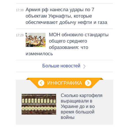
Армия рф нанесла удары по 7
17:38
объектам Укрнафты, которые
обеспечивают добычу нефти и газа
МОН обновило стандарты
17:29
общего среднего
образования: что
изменилось
Больше новостей
ИНФОГРАФИКА
 5
Сколько картофеля
го
выращивали в
сть
Украине до и во
ВР
время большой
войны
рф