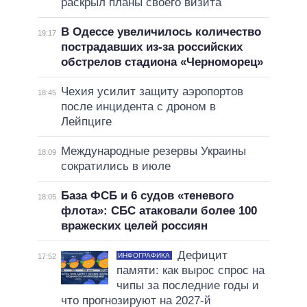
раскрыл планы своего визита
В Одессе увеличилось количество
19:17
пострадавших из-за российских
обстрелов стадиона «Черноморец»
Чехия усилит защиту аэропортов
18:45
после инцидента с дроном в
Лейпциге
Международные резервы Украины
18:09
сократились в июле
База ФСБ и 6 судов «теневого
18:05
флота»: СБС атаковали более 100
вражеских целей россиян
Дефицит
ИНФОГРАФИКА
17:52
памяти: как вырос спрос на
чипы за последние годы и
что прогнозируют на 2027-й