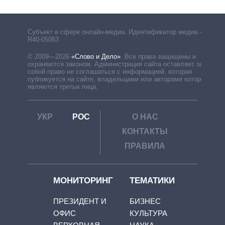
Субъект в сфере онлайн-медиа. Идентификатор медиа –
R40-05063
© 2009—2026
«Слово и Дело»
.
Все права защищены и
охраняются законом. Администрация сайта оставляет за
собой право не соглашаться с информацией, которая
публикуется на сайте, владельцами или авторами которой
являются третьи лица.
УКР
РОС
О НАС
КОНТАКТЫ
ПРАВИЛА
МОНИТОРИНГ
ТЕМАТИКИ
ПРЕЗИДЕНТ И
БИЗНЕС
ОФИС
КУЛЬТУРА