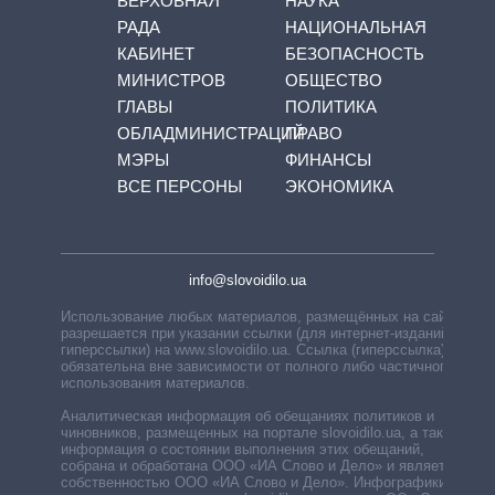
ВЕРХОВНАЯ
НАУКА
РАДА
НАЦИОНАЛЬНАЯ
КАБИНЕТ
БЕЗОПАСНОСТЬ
МИНИСТРОВ
ОБЩЕСТВО
ГЛАВЫ
ПОЛИТИКА
ОБЛАДМИНИСТРАЦИЙ
ПРАВО
МЭРЫ
ФИНАНСЫ
ВСЕ ПЕРСОНЫ
ЭКОНОМИКА
info@slovoidilo.ua
Использование любых материалов, размещённых на сайте,
разрешается при указании ссылки (для интернет-изданий —
гиперссылки) на www.slovoidilo.ua. Ссылка (гиперссылка)
обязательна вне зависимости от полного либо частичного
использования материалов.
Аналитическая информация об обещаниях политиков и
чиновников, размещенных на портале slovoidilo.ua, а также
информация о состоянии выполнения этих обещаний,
собрана и обработана ООО «ИА Слово и Дело» и является
собственностью ООО «ИА Слово и Дело». Инфографики,